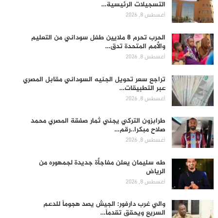
التسجيلات الرئيسية…
أغسطس 8, 2026
الحرب تحرم 8 ملايين طفل سوداني من التعليم
والأمم المتحدة تدق…
أغسطس 8, 2026
تراجع سعر تحويل الجنيه السوداني مقابل المصري
عبر التطبيقات…
أغسطس 8, 2026
طرابزون التركي يجني ثمار صفقة المصري محمد
صلاح مبكرا..رقم…
أغسطس 8, 2026
طه سليمان يعلن مفاجأة جديدة لجمهوره من
الرياض
أغسطس 8, 2026
والي غرب دارفور: الجيش يصد هجوماً للدعم
السريع ويحقق تقدماً…