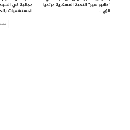
“طابور سير” التحية العسكرية مرتديا
مجانية في السودا
الزي…
المستشفيات بالح
تحميل