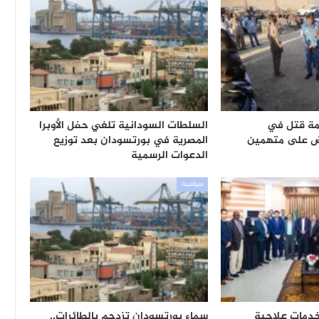
ة قتل في
السلطات السودانية تلغي حفل الأوبرا
ض على متهمين
المصرية في بورتسودان بعد توزيع
الدعوات الرسمية
سياسية
خدمات علاجية
سماء بورتسودان تزدحم بالطائرات..