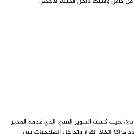
من كامل ولايتها داخل الميناء الأخضر.
موانئ، حيث كشف التنوير الفني الذي قدمه المدير
د مراكز اتخاذ القرار وتداخل الصلاحيات بين