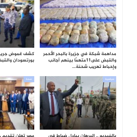
مداهمة شبكة في جزيرة بالبحر الأحمر
كشف غموض جريم
والقبض على11متهمًا بينهم أجانب
بورتسودان والقب
وإحباط تهريب شحنة…
سياسية
صحة
بالفيديو .. البرهان يبادل ضباط في
مصر تعلن تقديم 