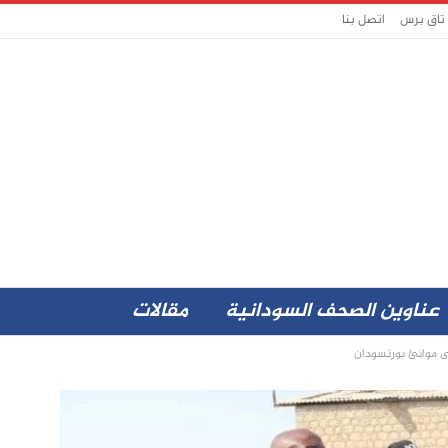
 تاق برس
اتصل بنا
عناوين الصحف السودانية
مقالات
لى موانئ بورتسودان