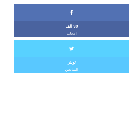
30 الف
اعجاب
تويتر
المتابعين