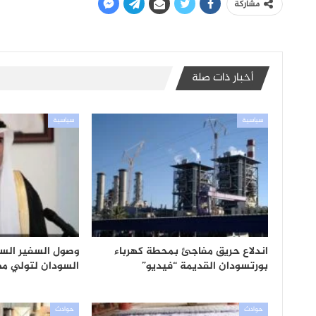
مشاركة
أخبار ذات صلة
سياسية
سياسية
اندلاع حريق مفاجئ بمحطة كهرباء
وصول السفير السع
بورتسودان القديمة “فيديو”
السودان لتولي مها
حوادث
حوادث