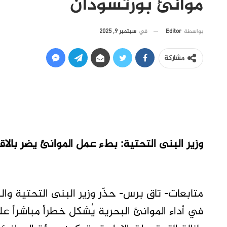
موانئ بورتسودان
في
سبتمبر 9, 2025
بواسطة
Editor
مشاركة
وزير البنى التحتية: بطء عمل الموانئ يضر بال
متابعات- تاق برس- حذّر وزير البنى التحتية وال
في أداء الموانئ البحرية يُشكل خطراً مباشراً ع