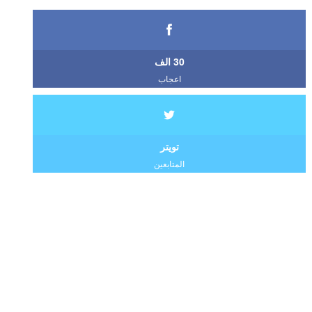
30 الف
اعجاب
تويتر
المتابعين