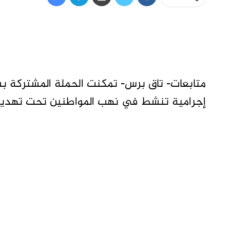
متابعات- تاق برس- تمكنت الحملة المشتركة بس
إجرامية تنشط في نهب المواطنين تحت تهديد 