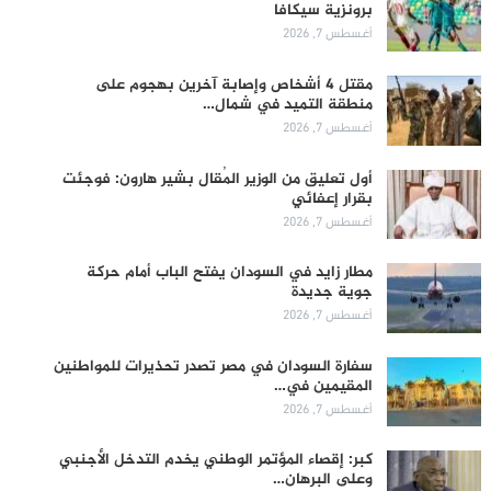
برونزية سيكافا
أغسطس 7, 2026
مقتل 4 أشخاص وإصابة آخرين بهجوم على
منطقة التميد في شمال…
أغسطس 7, 2026
أول تعليق من الوزير المُقال بشير هارون: فوجئت
بقرار إعفائي
أغسطس 7, 2026
مطار زايد في السودان يفتح الباب أمام حركة
جوية جديدة
أغسطس 7, 2026
سفارة السودان في مصر تصدر تحذيرات للمواطنين
المقيمين في…
أغسطس 7, 2026
كبر: إقصاء المؤتمر الوطني يخدم التدخل الأجنبي
وعلى البرهان…