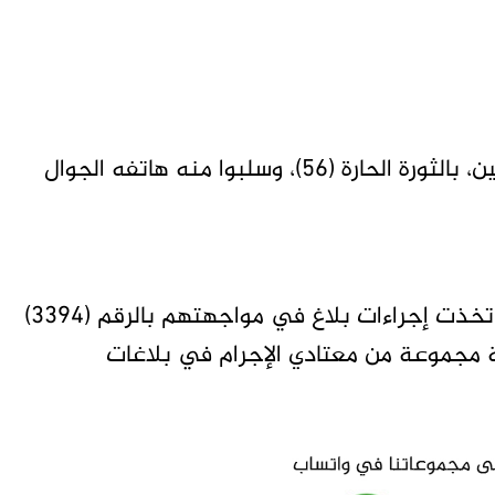
وكان أفراد الشبكة قد قاموا بنهب أحد المواطنين، بالثورة الحارة (56)، وسلبوا منه هاتفه الجوال
واقتيد المتهمون إلى قسم الثورة جنوب حيث اتخذت إجراءات بلاغ في مواجهتهم بالرقم (3394)
ا أوقفت الحملة مجموعة من معتادي الإجرام في بلاغات