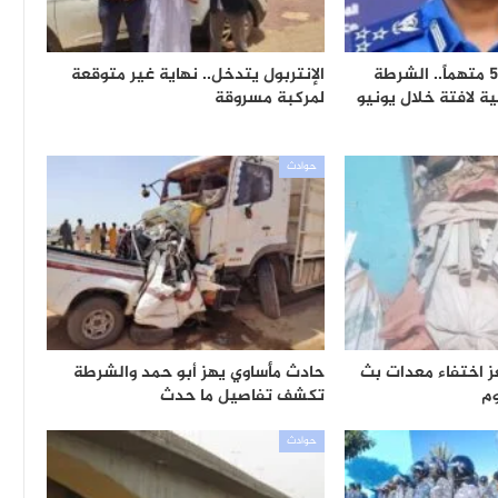
14 ألف بلاغ و5,713 متهماً.. الشرطة
الإنتربول يتدخل.. نهاية غير متوقعة
 لافتة خلال يونيو
لمركبة مسروقة
حوادث
 اختفاء معدات بث
حادث مأساوي يهز أبو حمد والشرطة
م
تكشف تفاصيل ما حدث
حوادث