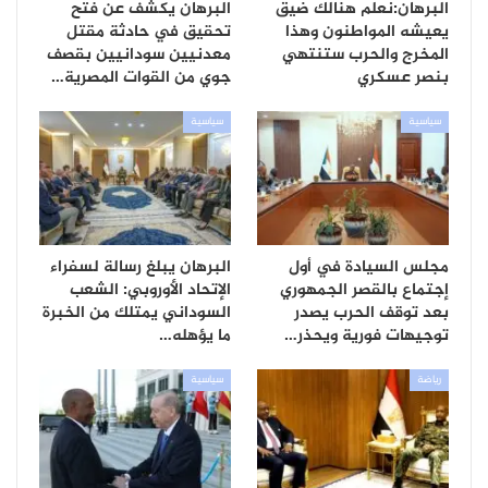
البرهان:نعلم هنالك ضيق
البرهان يكشف عن فتح
يعيشه المواطنون وهذا
تحقيق في حادثة مقتل
المخرج والحرب ستنتهي
معدنيين سودانيين بقصف
بنصر عسكري
جوي من القوات المصرية…
سياسية
سياسية
مجلس السيادة في أول
البرهان يبلغ رسالة لسفراء
إجتماع بالقصر الجمهوري
الإتحاد الأوروبي: الشعب
بعد توقف الحرب يصدر
السوداني يمتلك من الخبرة
توجيهات فورية ويحذر…
ما يؤهله…
رياضة
سياسية