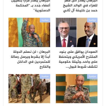
البرهان يغادر الى قطر
البرهان يصدر قرارًا بتعيين
للعزاء في الوالد الشيخ
أعضاء جُدد بـ “المحكمة
حمد بن خليفة آل ثاني
الدستورية”
سياسية
سياسية
السودان يوافق على بنود
البرهان : لن نسلم الدولة
المقترح الأمريكي ويتحفظ
أبدًا إلا بشرط ويرسل رسالة
على واحد..وثيقة حكومية
للمتمردين في الداخل
تكشف شروط قبول…
والخارج
سياسية
سياسية