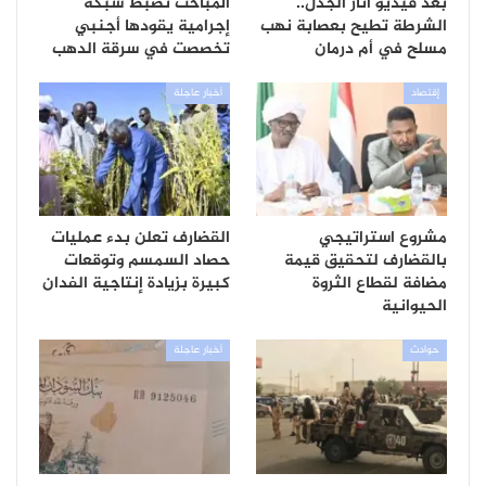
بعد فيديو أثار الجدل..
المباحث تضبط شبكة
الشرطة تطيح بعصابة نهب
إجرامية يقودها أجنبي
مسلح في أم درمان
تخصصت في سرقة الدهب
إقتصاد
أخبار عاجلة
مشروع استراتيجي
القضارف تعلن بدء عمليات
بالقضارف لتحقيق قيمة
حصاد السمسم وتوقعات
مضافة لقطاع الثروة
كبيرة بزيادة إنتاجية الفدان
الحيوانية
حوادث
أخبار عاجلة