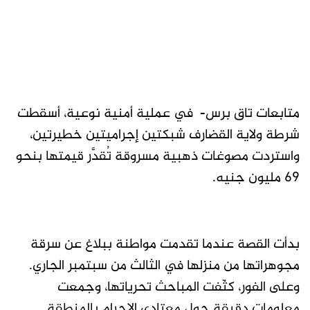
متابعات تاق برس- في عملية أمنية نوعية، أسقطت
شرطة ولاية القضارف شبكتين إجراميتين خطيرتين،
واستردت مصوغات ذهبية مسروقة تُقدَّر قيمتها بنحو
69 مليون جنيه.
بدأت القصة عندما تقدمت مواطنة ببلاغ عن سرقة
مجوهراتها من منزلها في الثالث من سبتمبر الجاري.
وعلى الفور، كثّفت المباحث تحرياتها، وجمعت
معلومات دقيقة حول معتادي الإجرام بالمنطقة.