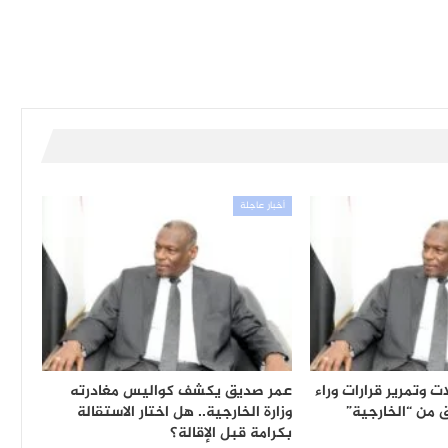
أخبار عاجلة
وتمرير قرارات وراء
عمر صديق يكشف كواليس مغادرته
 من “الخارجية”
وزارة الخارجية.. هل اختار الاستقالة
بكرامة قبل الإقالة؟