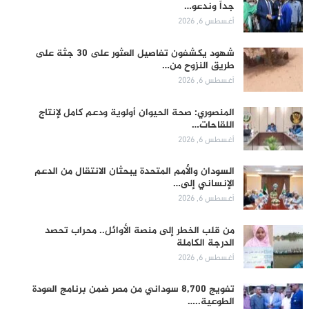
جداً وندعو…
أغسطس 6, 2026
شهود يكشفون تفاصيل العثور على 30 جثة على
طريق النزوح من…
أغسطس 6, 2026
المنصوري: صحة الحيوان أولوية ودعم كامل لإنتاج
اللقاحات…
أغسطس 6, 2026
السودان والأمم المتحدة يبحثان الانتقال من الدعم
الإنساني إلى…
أغسطس 6, 2026
من قلب الخطر إلى منصة الأوائل.. محراب تحصد
الدرجة الكاملة
أغسطس 6, 2026
تفويج 8,700 سوداني من مصر ضمن برنامج العودة
الطوعية..…