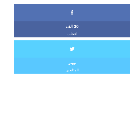
30 الف
اعجاب
تويتر
المتابعين