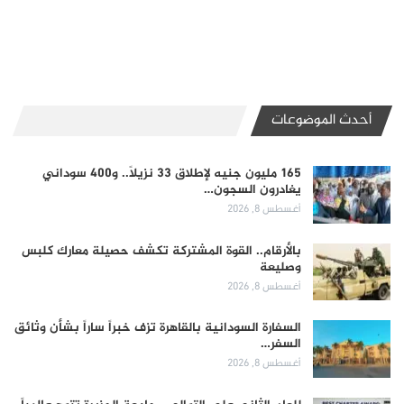
أحدث الموضوعات
165 مليون جنيه لإطلاق 33 نزيلاً.. و400 سوداني
يغادرون السجون…
أغسطس 8, 2026
بالأرقام.. القوة المشتركة تكشف حصيلة معارك كلبس
وصليعة
أغسطس 8, 2026
السفارة السودانية بالقاهرة تزف خبراً ساراً بشأن وثائق
السفر…
أغسطس 8, 2026