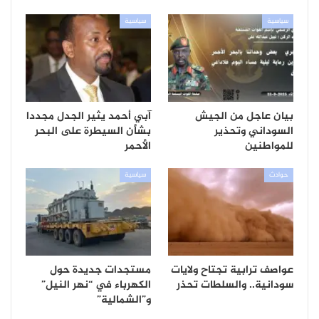
سياسية
سياسية
بيان عاجل من الجيش
آبي أحمد يثير الجدل مجددا
السوداني وتحذير
بشأن السيطرة على البحر
للمواطنين
الأحمر
حوادث
سياسية
عواصف ترابية تجتاح ولايات
مستجدات جديدة حول
سودانية.. والسلطات تحذر
الكهرباء في “نهر النيل”
و”الشمالية”