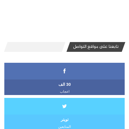
تابعنا على مواقع التواصل
30 الف
اعجاب
تويتر
المتابعين