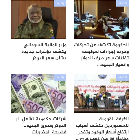
إقتصاد
إقتصاد
الحكومة تكشف عن تحركات
وزير المالية السوداني
وحزمة إجراءات لمواجهة
يكشف مؤشرات جديدة
تفلتات سعر صرف الدولار
بشأن سعر الدولار
وانهيار الجنيه…
إقتصاد
إقتصاد
الغرفة القومية
شركات حكومية تشعل نار
للمستوردين تكشف أسباب
الدولار وتغرق الجنيه..
ارتفاع أسعار الوقود وتفجر
فضيحة المضاربات
مفاجأة 56 طن ذهب خارج…