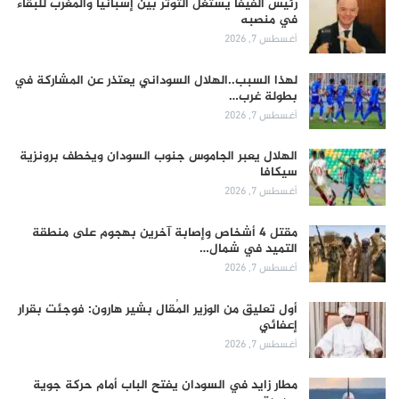
رئيس الفيفا يستغل التوتر بين إسبانيا والمغرب للبقاء
في منصبه
أغسطس 7, 2026
لهذا السبب..الهلال السوداني يعتذر عن المشاركة في
بطولة غرب…
أغسطس 7, 2026
الهلال يعبر الجاموس جنوب السودان ويخطف برونزية
سيكافا
أغسطس 7, 2026
مقتل 4 أشخاص وإصابة آخرين بهجوم على منطقة
التميد في شمال…
أغسطس 7, 2026
أول تعليق من الوزير المُقال بشير هارون: فوجئت بقرار
إعفائي
أغسطس 7, 2026
مطار زايد في السودان يفتح الباب أمام حركة جوية