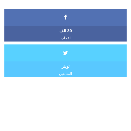
30 الف
اعجاب
تويتر
المتابعين