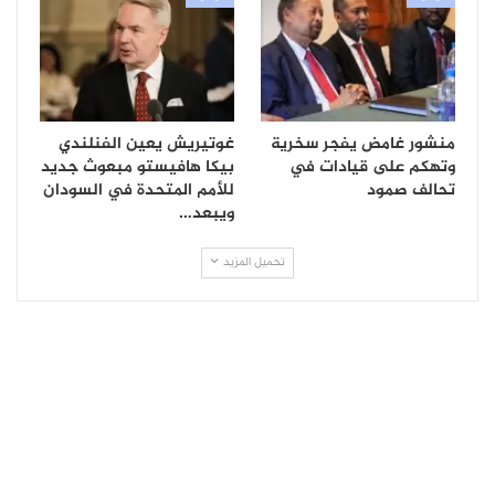
منشور غامض يفجر سخرية
غوتيريش يعين الفنلندي
وتهكم على قيادات في
بيكا هافيستو مبعوث جديد
تحالف صمود
للأمم المتحدة في السودان
ويبعد…
تحميل المزيد