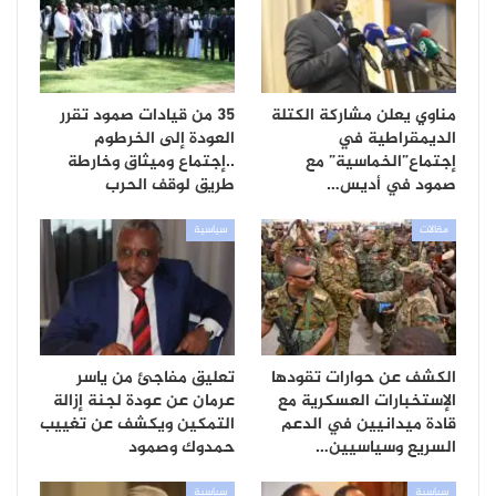
مناوي يعلن مشاركة الكتلة
35 من قيادات صمود تقرر
الديمقراطية في
العودة إلى الخرطوم
إجتماع”الخماسية” مع
..إجتماع وميثاق وخارطة
صمود في أديس…
طريق لوقف الحرب
مقالات
سياسية
الكشف عن حوارات تقودها
تعليق مفاجئ من ياسر
الإستخبارات العسكرية مع
عرمان عن عودة لجنة إزالة
قادة ميدانيين في الدعم
التمكين ويكشف عن تغييب
السريع وسياسيين…
حمدوك وصمود
سياسية
سياسية