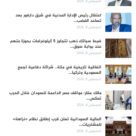
أغسطس 8, 2026
اعتقال رئيس الإدارة المدنية في شرق دارفور بعد
تصاعد الغضب…
أغسطس 8, 2026
ضبط سبائك ذهب تتجاوز 5 كيلوغرامات بحوزة متهم
عند بوابة سوق…
أغسطس 8, 2026
اتفاقية تاريخية في مكة.. شراكة دفاعية تجمع
السعودية وتركيا…
أغسطس 8, 2026
مالك عقار: مواقف مصر الداعمة للسودان خلال الحرب
تعكس…
أغسطس 8, 2026
المالية السودانية تعلن قرب إطلاق نظام «نزاهة»
للمشتريات…
أغسطس 8, 2026