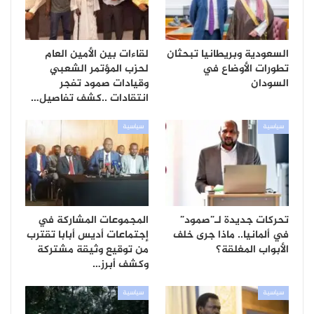
السعودية وبريطانيا تبحثان
لقاءات بين الأمين العام
تطورات الأوضاع في
لحزب المؤتمر الشعبي
السودان
وقيادات صمود تفجر
انتقادات ..كشف تفاصيل…
سياسية
سياسية
تحركات جديدة لـ”صمود”
المجموعات المشاركة في
في ألمانيا.. ماذا جرى خلف
إجتماعات أديس أبابا تقترب
الأبواب المغلقة؟
من توقيع وثيقة مشتركة
وكشف أبرز…
سياسية
سياسية