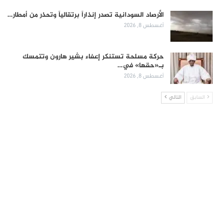
الأرصاد السودانية تصدر إنذاراً برتقالياً وتحذر من أمطار…
أغسطس 8, 2026
حركة مسلحة تستنكر إعفاء بشير هارون وتتمسك
بـ«حقها» في…
أغسطس 8, 2026
السابق
التالي