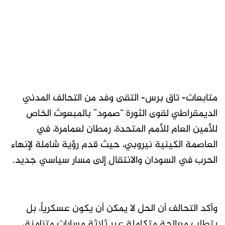
متابعات- تاق برس- التقى وفد من التحالف المدني
الديمقراطي لقوى الثورة “صمود” بالمبعوث الخاص
للأمين العام للأمم المتحدة، رمطان لعمامرة، في
العاصمة الكينية نيروبي، حيث قدم رؤية شاملة لإنهاء
الحرب في السودان والانتقال إلى مسار سياسي جديد.
وأكد التحالف أن الحل لا يمكن أن يكون عسكرياً، بل
يتطلب معالجة متكاملة عبر ثلاثة مسارات متزامنة،