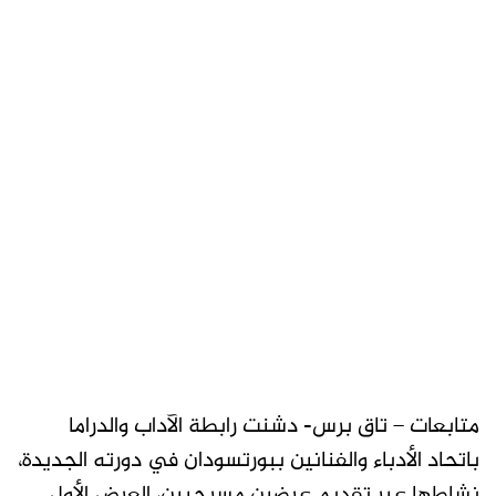
متابعات – تاق برس- دشنت رابطة الآداب والدراما
باتحاد الأدباء والفنانين ببورتسودان في دورته الجديدة،
نشاطها عبر تقديم عرضين مسرحيين، العرض الأول