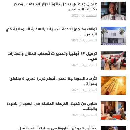
عثمان ميرغني يدخل دائرة الحوار المرتقب.. مصادر
تكشف التفاصيل
أغسطس 10, 2026
توقف مفاجئ لخدمة الجوازات بالسفارة السودانية في
الرياض..…
أغسطس 10, 2026
ترحيل 69 أجنبياً وتحذيرات لأصحاب المنازل والعقارات
في…
أغسطس 10, 2026
الأرصاد السودانية تحذر.. أمطار غزيرة تضرب 4 مناطق
وحرارة…
أغسطس 10, 2026
مناوي من كمبالا: المرحلة المقبلة في السودان للعودة
والبناء…
أغسطس 10, 2026
حقائق لا يمكن تجاوزها في معادلات المستقبل