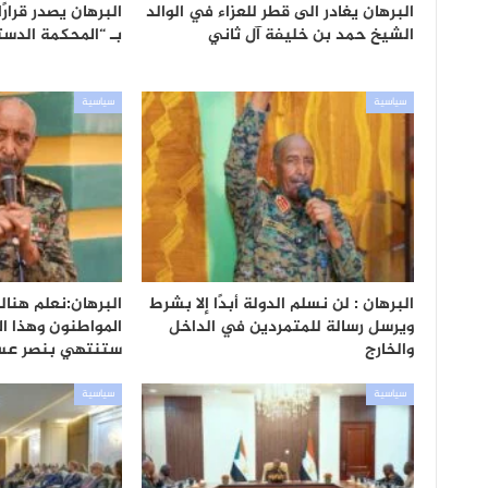
البرهان يغادر الى قطر للعزاء في الوالد
البرهان يصدر قرارً
الشيخ حمد بن خليفة آل ثاني
بـ “المحكمة الدست
سياسية
سياسية
البرهان : لن نسلم الدولة أبدًا إلا بشرط
البرهان:نعلم هنا
ويرسل رسالة للمتمردين في الداخل
المواطنون وهذا ا
والخارج
ستنتهي بنصر عس
سياسية
سياسية