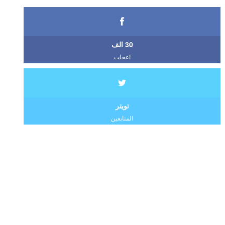
30 الف
اعجاب
تويتر
المتابعين