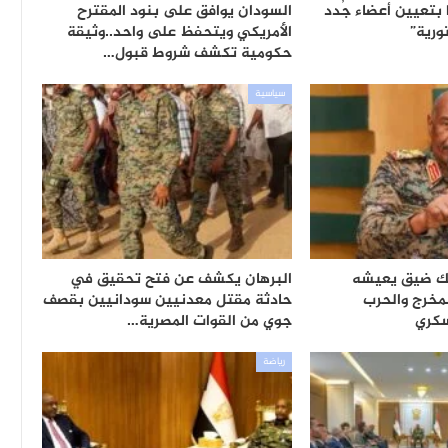
ا بتعيين أعضاء جُدد
السودان يوافق على بنود المقترح
ورية”
الأمريكي ويتحفظ على واحد..وثيقة
حكومية تكشف شروط قبول…
سياسية
لك ضيق يعيشه
البرهان يكشف عن فتح تحقيق في
لمخرج والحرب
حادثة مقتل معدنيين سودانيين بقصف
كري
جوي من القوات المصرية…
رياضة