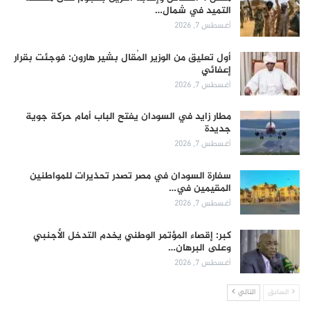
التميد في شمال…
أغسطس 7, 2026
أول تعليق من الوزير المُقال بشير هارون: فوجئت بقرار
إعفائي
أغسطس 7, 2026
مطار زايد في السودان يفتح الباب أمام حركة جوية
جديدة
أغسطس 7, 2026
سفارة السودان في مصر تصدر تحذيرات للمواطنين
المقيمين في…
أغسطس 7, 2026
كبر: إقصاء المؤتمر الوطني يخدم التدخل الأجنبي
وعلى البرهان…
أغسطس 7, 2026
السابق
التالي