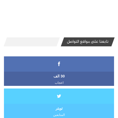
تابعنا على مواقع التواصل
30 الف
اعجاب
تويتر
المتابعين