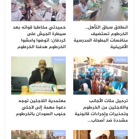
انطلاق سباق التأهل..
حميدتي مخاطبا قواته بعد
الخرطوم تستضيف
سيطرة الجيش على
منافسات البطولة المدرسية
كردفان: اتوضوا وامشوا
الأفريقية
الخرطوم هدفنا الخرطوم
سياسية
سياسية
ترحيل مئات الأجانب
معتمدية اللاجئين توجه
واللاجئين من الخرطوم
دعوة مهمة إلى لاجئي
وتحذيرات وإجراءات قانونية
جنوب السودان بالخرطوم
مشددة ضد أصحاب…
سياسية
مجتمع