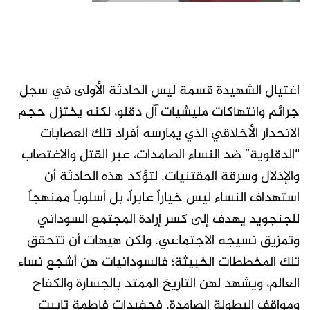
اغتيال الشهيدة قسمة ليس الحادثة الأولى في سجل
جرائم وانتهاكات مليشيات آل دقلو، لكنه يختزل حجم
الانحدار الأخلاقي الذي يمارسه أفراد تلك العصابات
“الدقلوية” ضد النساء الصامدات، عبر القتل والاغتصاب
والإذلال وسرقة المقتنيات. لتؤكد هذه الحادثة أن
استهداف النساء ليس خياراً عابراً، بل أسلوباً ممنهجاً
للجنجويد يهدف إلى كسر إرادة المجتمع السوداني
وتمزيق نسيجه الاجتماعي. ولكن هيهات أن تتحقق
تلك المخططات الخبيثة؛ فالسودانيات هن أشجع نساء
العالم، ويشهد لهن التاريخ الممتد بالجسارة والكفاح
ومواقف البطولة الصامدة. فحفيدات فاطمة تابيت