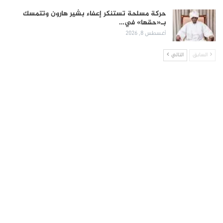
حركة مسلحة تستنكر إعفاء بشير هارون وتتمسك
بـ«حقها» في…
أغسطس 8, 2026
السابق
التالي