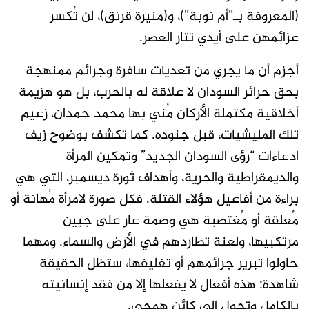
(المعروفة بـ”أم نوبة”)، و(منيرة قرنق)، لن تُكسر
عزائمهن على أيدي تتار العصر.
أجزم أن ما يجري من تعديات سافرة وجرائم ممنهجة
بحق حرائر السودان لا علاقة له بالحرب، بل هو هزيمة
أخلاقية مكتملة الأركان مُني بها محمد حمدان، زعيم
تلك المليشيات، قبل جنوده. كما تكشف بوضوح زيف
ادعاءات “رؤى السودان الجديد” وتمكين المرأة
والديمقراطية والحرية، وأهداف ثورة ديسمبر، التي هي
براءة من أفاعيل هؤلاء القتلة. فكل صورة لامرأة مُهانة أو
مُعلقة أو مُغتصبة هي وصمة عار على جبين
مرتكبيها، ولعنة تطاردهم في الأرض والسماء. ومهما
حاولوا تبرير جرائمهم أو تغليفها، ستظل الحقيقة
شاهدة: هذه أفعال لا يفعلها إلا من فقد إنسانيته
بالكامل وتحول إلى كائن همجي.