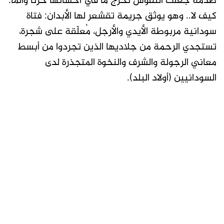
صدمة جعلت النفوس تخرج ما في أحشائها حزناً وألماً.
كيف لا.. وهو يوثق جريمة تقشعر لها الأبدان: فتاة
سودانية مربوطة الأيدي والأرجل، مُعلّقة على شجرة،
تستجدي الرحمة من جلاديها الذين تجردوا من أبسط
معاني الرجولة والشرف والنخوة المتجذرة لدى
السودانيين (أولاد البلد).