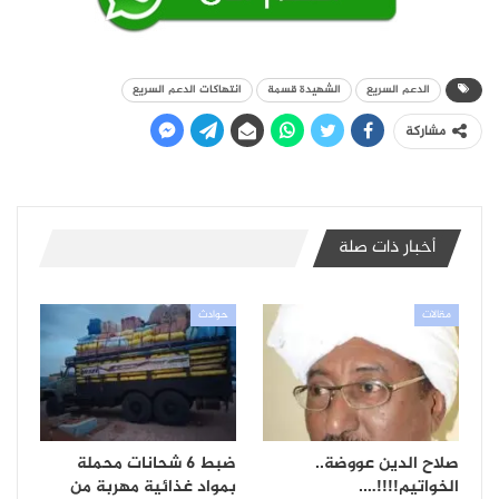
الدعم السريع
الشهيدة قسمة
انتهاكات الدعم السريع
مشاركة
أخبار ذات صلة
مقالات
حوادث
صلاح الدين عووضة..
ضبط 6 شحانات محملة
الخواتيم!!!!….
بمواد غذائية مهربة من