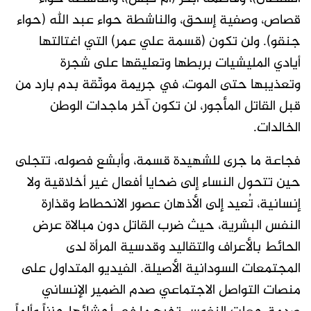
قصاص، وصفية إسحق، والناشطة حواء عبد الله (حواء
جنقو). ولن تكون (قسمة علي عمر) التي اغتالتها
أيادي المليشيات بربطها وتعليقها على شجرة
وتعذيبها حتى الموت، في جريمة موثّقة بدم بارد من
قبل القاتل المأجور، لن تكون آخر ماجدات الوطن
الخالدات.
فجاعة ما جرى للشهيدة قسمة، وأبشع فصوله، تتجلى
حين تتحول النساء إلى ضحايا أفعال غير أخلاقية ولا
إنسانية، تُعيد إلى الأذهان عصور الانحطاط وقذارة
النفس البشرية، حيث ضرب القاتل دون مبالاة عرض
الحائط بالأعراف والتقاليد وقدسية المرأة لدى
المجتمعات السودانية الأصيلة. الفيديو المتداول على
منصات التواصل الاجتماعي صدم الضمير الإنساني