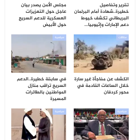
تقرير وتفاصيل
مجلس الأمن يصدر بيان
خطيرة..شهادة أمام البرلمان
عاجل حول التعزيزات
البريطاني تكشف خيوط
العسكرية للدعم السريع
دعم الإمارات وإثيوبيا…
حول الأبيض
مقالات
سياسية
الكشف عن مفاجأة غير سارة
في سابقة خطيرة..الدعم
خلال الساعات القادمة في
السريع تراقب منازل
محور كردفان
المواطنين بالطائرات
المسيرة
سياسية
سياسية