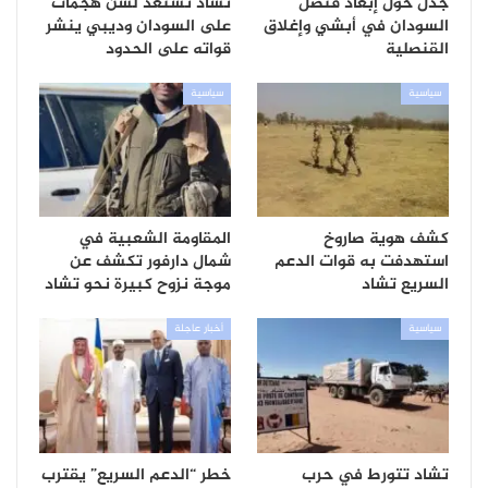
جدل حول إبعاد قنصل
تشاد تستعد لشن هجمات
السودان في أبشي وإغلاق
على السودان وديبي ينشر
القنصلية
قواته على الحدود
سياسية
سياسية
كشف هوية صاروخ
المقاومة الشعبية في
استهدفت به قوات الدعم
شمال دارفور تكشف عن
السريع تشاد
موجة نزوح كبيرة نحو تشاد
سياسية
أخبار عاجلة
تشاد تتورط في حرب
خطر “الدعم السريع” يقترب