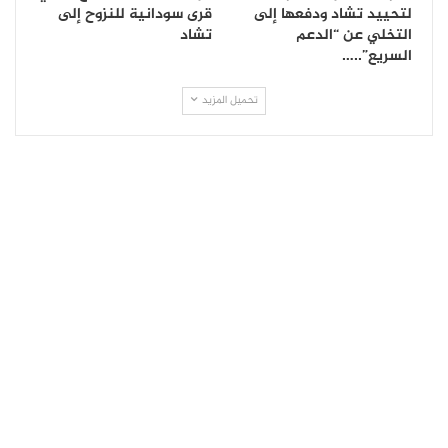
لتحييد تشاد ودفعها إلى
قرى سودانية للنزوح إلى
التخلي عن “الدعم
تشاد
السريع”..…
تحميل المزيد