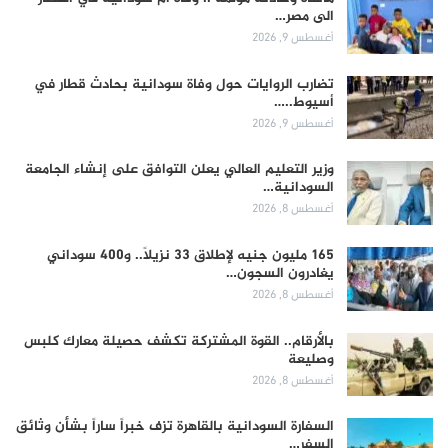
الى مصر…
أغسطس 9, 2026
تضارب الروايات حول وفاة سودانية بحادث قطار في
أسيوط..…
أغسطس 9, 2026
وزير التعليم العالي يعلن التوافق على إنشاء الجامعة
السودانية…
أغسطس 8, 2026
165 مليون جنيه لإطلاق 33 نزيلاً.. و400 سوداني
يغادرون السجون…
أغسطس 8, 2026
بالأرقام.. القوة المشتركة تكشف حصيلة معارك كلبس
وصليعة
أغسطس 8, 2026
السفارة السودانية بالقاهرة تزف خبراً ساراً بشأن وثائق
السفر…