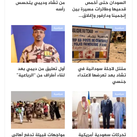
السودان حتى أخمص
من تشاد وديبي يتحسس
قدميها وطائرات مسيرة بين
رأسه
إنجمينا ودارفور وإغلاق…
سياسية
سياسية
مقتل لاجئة سودانية في
أول تعليق من ديبي بعد
تشاد بعد تعرضها لاعتداء
لقاء أطراف من “الرباعية”
جنسي
سياسية
سياسية
تحركات سعودية أمريكية
مواجهات قبيلة تدفع أهالي