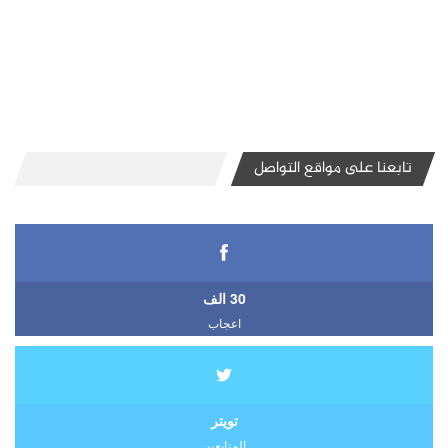
تابعنا على مواقع التواصل
30 الف
اعجاب
تويتر
المتابعين