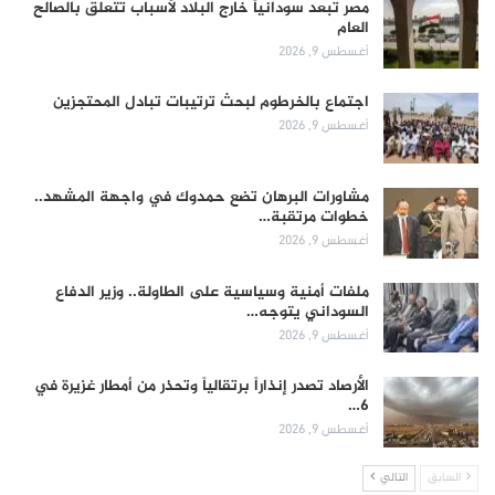
مصر تُبعد سودانياً خارج البلاد لأسباب تتعلق بالصالح
العام
أغسطس 9, 2026
اجتماع بالخرطوم لبحث ترتيبات تبادل المحتجزين
أغسطس 9, 2026
مشاورات البرهان تضع حمدوك في واجهة المشهد..
خطوات مرتقبة…
أغسطس 9, 2026
ملفات أمنية وسياسية على الطاولة.. وزير الدفاع
السوداني يتوجه…
أغسطس 9, 2026
الأرصاد تصدر إنذاراً برتقالياً وتحذر من أمطار غزيرة في
6…
أغسطس 9, 2026
السابق
التالي