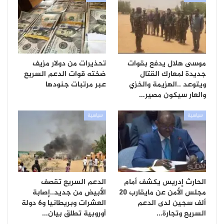
موسى هلال يدفع بقوات
تحذيرات من دولار مزيف
جديدة لمعارك القتال
ضخته قوات الدعم السريع
ويتوعد ..الهزيمة والخزي
عبر مرتبات جنودها
والعار سيكون مصير…
سياسية
سياسية
الحارث إدريس يكشف أمام
الدعم السريع تقصف
مجلس الأمن عن مايقارب 20
الأبيض من جديد..إصابة
ألف سجين لدى الدعم
العشرات وبريطانيا و6 دولة
السريع وتجارة…
أوروبية تطلق بيان…