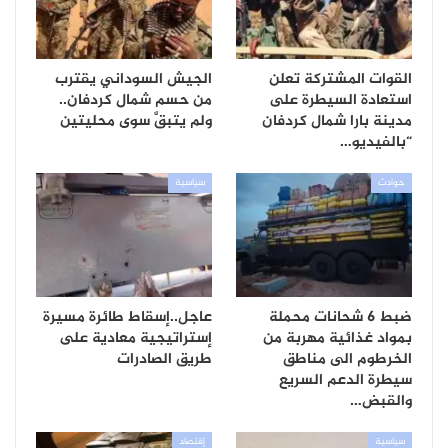
القوات المشتركة تعلن
الجيش السوداني يقترب
استعادة السيطرة على
من حسم شمال كردفان..
مدينة بارا شمال كردفان
ولم يتبقَّ سوى محليتين
“بالفيديو…
حوادث
سياسية
ضبط 6 شحانات محملة
عاجل..إسقاط طائرة مسيرة
بمواد غذائية مهربة من
إستراتيجية معادية على
الخرطوم الى مناطق
طريق الصادرات
سيطرة الدعم السريع
والقبض…
سياسية
إقتصاد