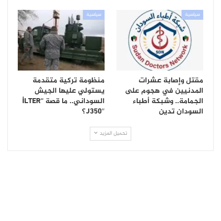
سياسية
سياسية
مقتل وإصابة عشرات
منظومة تركية متقدمة
المدنيين في هجوم على
يستولي عليها الجيش
الجمامة.. وشبكة أطباء
السوداني.. ما قصة “İLTER
السودان تدين
J350″؟
تحميل المزيد