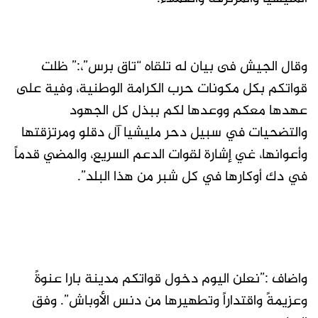
وقال الجيش فى بيان له تلقاه “تاق برس”،:” ظلت
قواتكم بكل مكونات حرب الكرامة الوطنية، وفية على
عهدها معكم ووعدها لكم ببذل كل الجهود
والتضحيات في سبيل دحر مليشيا آل دقلو ومرتزقتها
وأعوانها، غي إشارة لقوات الدعم السريع، والمضي قدماً
في دك أوكارها في كل شبر من هذا البلد”.
واضاف :”نعلن اليوم دخول قواتكم مدينة بارا عنوةً
وعزيمةً واقتداراً وتطهيرها من دنس الأوباش”. وفق