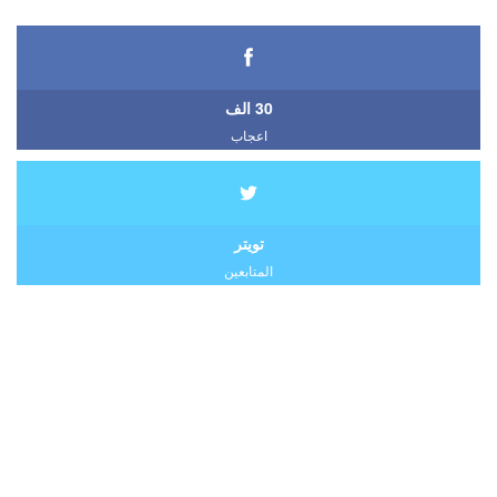
30 الف
اعجاب
تويتر
المتابعين