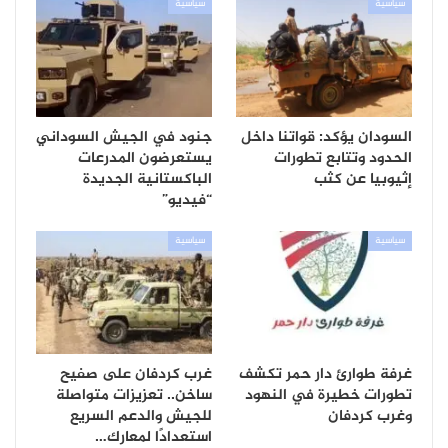
سياسية
سياسية
السودان يؤكد: قواتنا داخل
جنود في الجيش السوداني
الحدود وتتابع تطورات
يستعرضون المدرعات
إثيوبيا عن كثب
الباكستانية الجديدة
“فيديو”
سياسية
سياسية
غرفة طوارئ دار حمر تكشف
غرب كردفان على صفيح
تطورات خطيرة في النهود
ساخن.. تعزيزات متواصلة
وغرب كردفان
للجيش والدعم السريع
استعدادًا لمعارك…