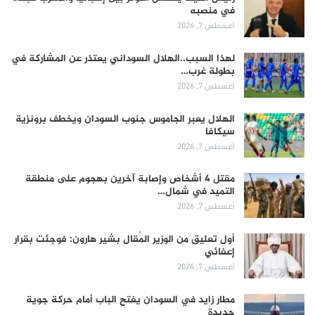
في منصبه
أغسطس 7, 2026
لهذا السبب..الهلال السوداني يعتذر عن المشاركة في
بطولة غرب…
أغسطس 7, 2026
الهلال يعبر الجاموس جنوب السودان ويخطف برونزية
سيكافا
أغسطس 7, 2026
مقتل 4 أشخاص وإصابة آخرين بهجوم على منطقة
التميد في شمال…
أغسطس 7, 2026
أول تعليق من الوزير المُقال بشير هارون: فوجئت بقرار
إعفائي
أغسطس 7, 2026
مطار زايد في السودان يفتح الباب أمام حركة جوية
جديدة