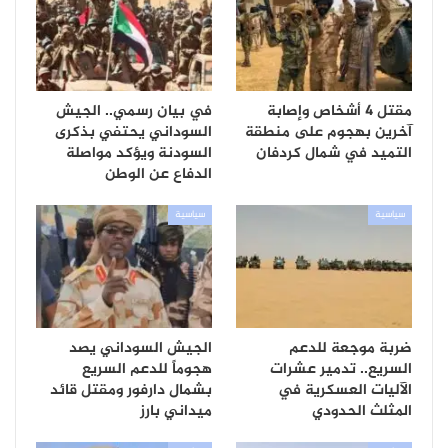
مقتل 4 أشخاص وإصابة
في بيان رسمي.. الجيش
آخرين بهجوم على منطقة
السوداني يحتفي بذكرى
التميد في شمال كردفان
السودنة ويؤكد مواصلة
الدفاع عن الوطن
سياسية
سياسية
ضربة موجعة للدعم
الجيش السوداني يصد
السريع.. تدمير عشرات
هجوماً للدعم السريع
الآليات العسكرية في
بشمال دارفور ومقتل قائد
المثلث الحدودي
ميداني بارز