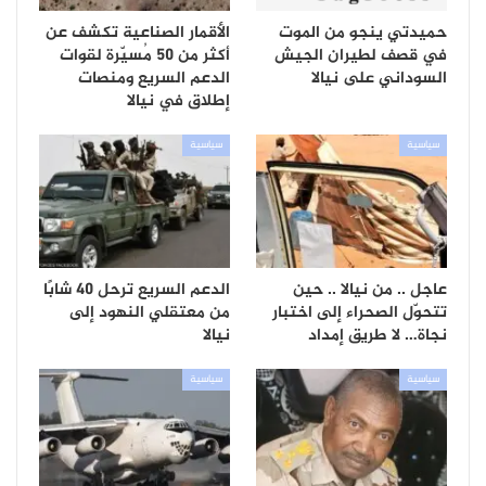
حميدتي ينجو من الموت
الأقمار الصناعية تكشف عن
في قصف لطيران الجيش
أكثر من 50 مُسيّرة لقوات
السوداني على نيالا
الدعم السريع ومنصات
إطلاق في نيالا
سياسية
سياسية
عاجل .. من نيالا .. حين
الدعم السريع ترحل 40 شابًا
تتحوّل الصحراء إلى اختبار
من معتقلي النهود إلى
نجاة… لا طريق إمداد
نيالا
سياسية
سياسية