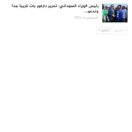
رئيس الوزراء السوداني: تحرير دارفور بات قريباً جداً
وندعو…
أغسطس 6, 2026
السابق
التالي