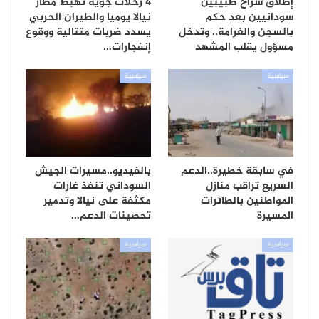
إطلاق سراح طبيبين
4 رحلات جوية تهبط مطار
سودانيين بعد حكم
نيالا يوميا والطيران الحربي
بالسجن والغرامة.. وتدخل
يسدد ضربات متتالية ووقوع
مسؤول يقلب المشهد
إنفجارات…
سياسية
سياسية
في سابقة خطيرة..الدعم
بالفيديو..مسيرات الجيش
السريع تراقب منازل
السوداني تنفذ غارات
المواطنين بالطائرات
مكثفة على نيالا وتدمير
المسيرة
تحصينات الدعم…
سياسية
سياسية