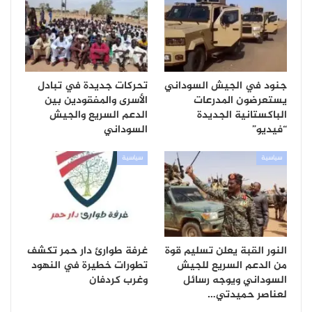
جنود في الجيش السوداني
تحركات جديدة في تبادل
يستعرضون المدرعات
الأسرى والمفقودين بين
الباكستانية الجديدة
الدعم السريع والجيش
“فيديو”
السوداني
سياسية
سياسية
النور القبة يعلن تسليم قوة
غرفة طوارئ دار حمر تكشف
من الدعم السريع للجيش
تطورات خطيرة في النهود
السوداني ويوجه رسائل
وغرب كردفان
لعناصر حميدتي…