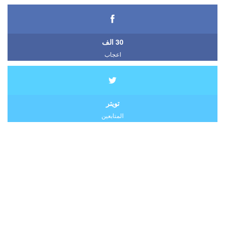
30 الف
اعجاب
تويتر
المتابعين