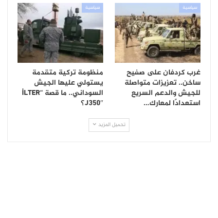
سياسية
سياسية
غرب كردفان على صفيح
منظومة تركية متقدمة
ساخن.. تعزيزات متواصلة
يستولي عليها الجيش
للجيش والدعم السريع
السوداني.. ما قصة “İLTER
استعدادًا لمعارك…
J350″؟
تحميل المزيد