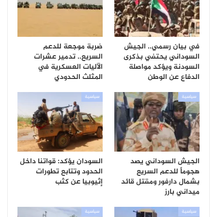
في بيان رسمي.. الجيش
ضربة موجعة للدعم
السوداني يحتفي بذكرى
السريع.. تدمير عشرات
السودنة ويؤكد مواصلة
الآليات العسكرية في
الدفاع عن الوطن
المثلث الحدودي
سياسية
سياسية
الجيش السوداني يصد
السودان يؤكد: قواتنا داخل
هجوماً للدعم السريع
الحدود وتتابع تطورات
بشمال دارفور ومقتل قائد
إثيوبيا عن كثب
ميداني بارز
سياسية
سياسية