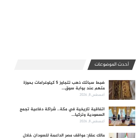
أحدث الموضوعات
ضبط سبائك ذهب تتجاوز 5 كيلوغرامات بحوزة
متهم عند بوابة سوق…
أغسطس 8, 2026
اتفاقية تاريخية في مكة.. شراكة دفاعية تجمع
السعودية وتركيا…
أغسطس 8, 2026
مالك عقار: مواقف مصر الداعمة للسودان خلال