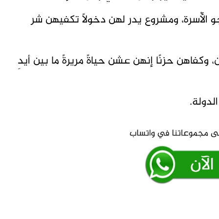
و الأُسرة، ومشروع يدر لهن دخولاً تكفيهن شر
 وكفاهن حزنًا إنهن عشن حياةً مريرةً ما بين أيدِ
لدولة.