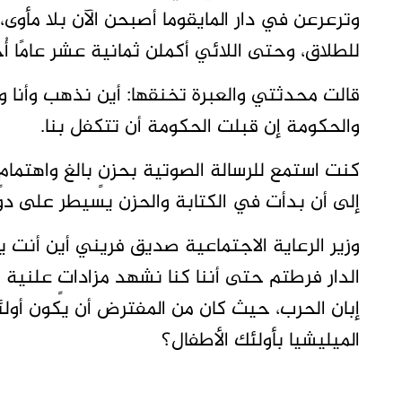
وترعرعن في دار المايقوما أصبحن الآن بلا مأ
للطلاق، وحتى اللائي أكملن ثمانية عشر عامًا أُخ
قالت محدثتي والعبرة تخنقها: أين نذهب وأنا و
والحكومة إن قبلت الحكومة أن تتكفل بنا.
كنت استمع للرسالة الصوتية بحزنٍ بالغ واهت
إلى أن بدأت في الكتابة والحزن يسيطر على دو
وزير الرعاية الاجتماعية صديق فريني أين أنت يا 
الدار فرطتم حتى أننا كنا نشهد مزاداتٍ علنية ق
إبان الحرب، حيث كان من المفترض أن يكون أولئك
الميليشيا بأولئك الأطفال؟