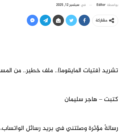
في
سبتمبر 12, 2025
بواسطة
Editor
مشاركة
تشريد (فتيات المايقوما).. ملف خطير.. من الم
كتبت – هاجر سليمان
رسالةٌ مؤثرة وصلتني في بريد رسائل الواتساب،