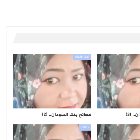
أخبار عاجلة
. (٣)
فضائح بنك السودان.. (٢)
مقالات