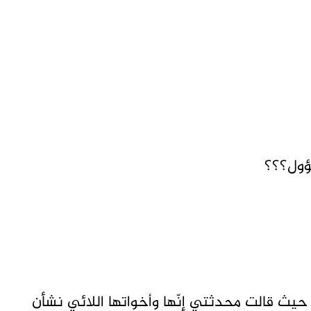
سؤول؟؟؟
 حيث قالت محدثتي إنّها وأخواتها اللائي نشأن