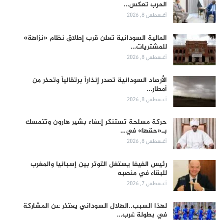
الحرب تعكس…
أغسطس 8, 2026
المالية السودانية تعلن قرب إطلاق نظام «نزاهة»
للمشتريات…
أغسطس 8, 2026
الأرصاد السودانية تصدر إنذاراً برتقالياً وتحذر من
أمطار…
أغسطس 8, 2026
حركة مسلحة تستنكر إعفاء بشير هارون وتتمسك
بـ«حقها» في…
أغسطس 8, 2026
رئيس الفيفا يستغل التوتر بين إسبانيا والمغرب
للبقاء في منصبه
أغسطس 7, 2026
لهذا السبب..الهلال السوداني يعتذر عن المشاركة
في بطولة غرب…