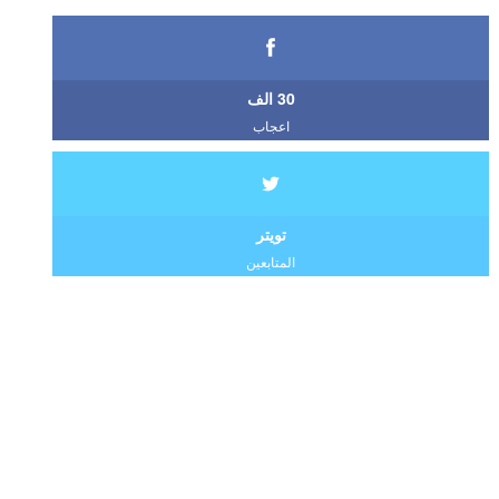
30 الف
اعجاب
تويتر
المتابعين