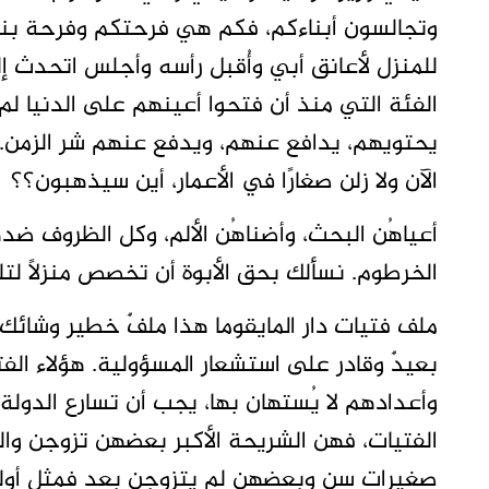
وتجالسون أبناءكم، فكم هي فرحتكم وفرحة بنا
للمنزل لأعانق أبي وأُقبل رأسه وأجلس اتحدث إ
الفئة التي منذ أن فتحوا أعينهم على الدنيا لم يج
يحتويهم، يدافع عنهم، ويدفع عنهم شر الزمن. 
الآن ولا زلن صغارًا في الأعمار، أين سيذهبون؟؟
أعياهُن البحث، وأضناهُن الألم، وكل الظروف ضد
الخرطوم. نسألك بحق الأبوة أن تخصص منزلاً لت
ملف فتيات دار المايقوما هذا ملفٌ خطير وشائ
بعيدٌ وقادر على استشعار المسؤولية. هؤلاء الفتي
وأعدادهم لا يُستهان بها، يجب أن تسارع الد
الفتيات، فهن الشريحة الأكبر بعضهن تزوجن وال
صغيرات سن وبعضهن لم يتزوجن بعد فمثل أولئك