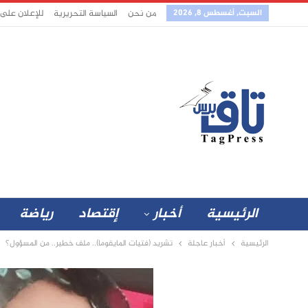
السبت, أغسطس 8, 2026
من نحن
السياسة التحريرية
للإعلان على
الرئيسية
أخبار
إقتصاد
رياضة
الرئيسية
أخبار عاجلة
تشريد (فتيات المايقوما).. ملف خطير.. من المسؤول؟