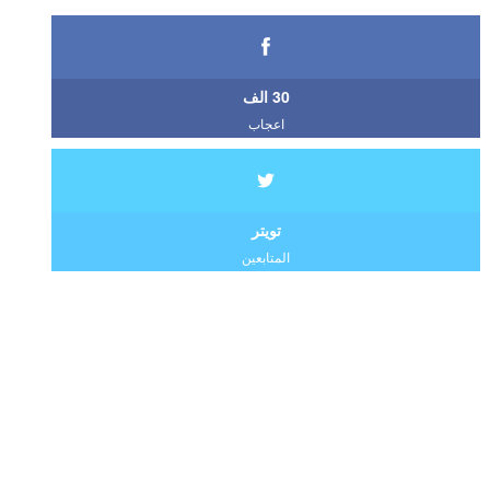
30 الف
اعجاب
تويتر
المتابعين