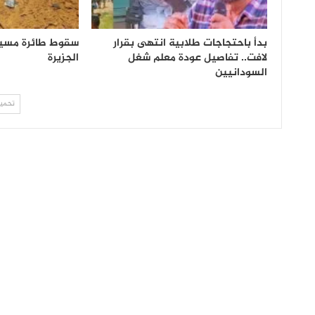
بدأ باحتجاجات طلابية انتهى بقرار
سقوط طائرة مسير
لافت.. تفاصيل عودة معلم شغل
الجزيرة
السودانيين
تحميل