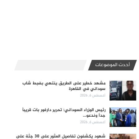
أحدث الموضوعات
مشهد خطير على الطريق ينتهي بضبط شاب
سوداني في القاهرة
أغسطس 6, 2026
رئيس الوزراء السوداني: تحرير دارفور بات قريباً
جداً وندعو…
أغسطس 6, 2026
شهود يكشفون تفاصيل العثور على 30 جثة على