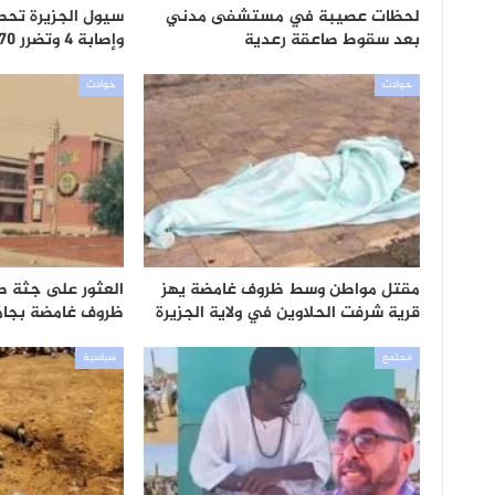
لحظات عصيبة في مستشفى مدني
سيول الجزيرة تحصد
بعد سقوط صاعقة رعدية
وإصابة 4 وتضرر 170 أسرة
حوادث
حوادث
مقتل مواطن وسط ظروف غامضة يهز
العثور على جثة 
قرية شرفت الحلاوين في ولاية الجزيرة
ظروف غامضة بجامع
مجتمع
سياسية