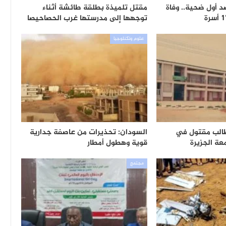
 أول ضحية.. وفاة
مقتل تلميذة بطلقة طائشة أثناء
توجهها إلى مدرستها غرب الحصاحيصا
علوم وتكنلوجيا
طالب مقتول في
السودان: تحذيرات من عاصفة جدارية
ة الجزيرة
قوية وهطول أمطار
مجتمع