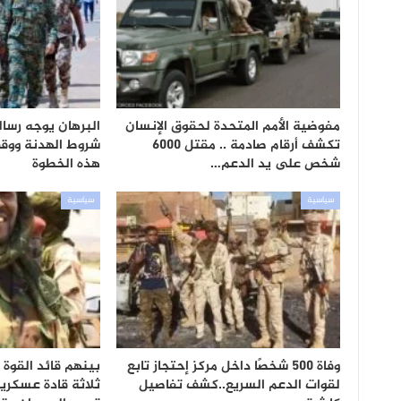
مفوضية الأمم المتحدة لحقوق الإنسان
البرهان يوجه رسال
تكشف أرقام صادمة .. مقتل 6000
شروط الهدنة ووق
شخص على يد الدعم…
هذه الخطوة
سياسية
سياسية
وفاة 500 شخصًا داخل مركز إحتجاز تابع
بينهم قائد القوة 
لقوات الدعم السريع..كشف تفاصيل
ثلاثة قادة عسكري