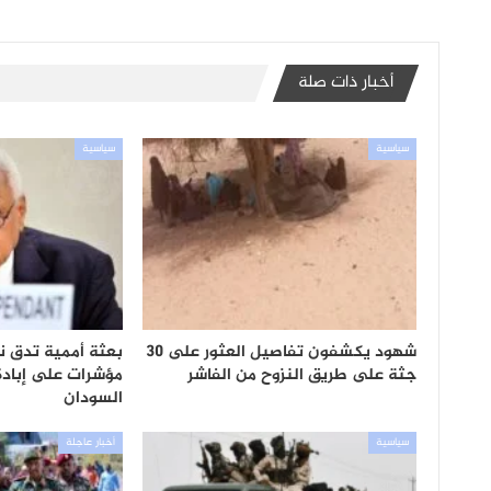
أخبار ذات صلة
سياسية
سياسية
شهود يكشفون تفاصيل العثور على 30
بعثة أممية تدق ن
جثة على طريق النزوح من الفاشر
مؤشرات على إباد
السودان
سياسية
أخبار عاجلة