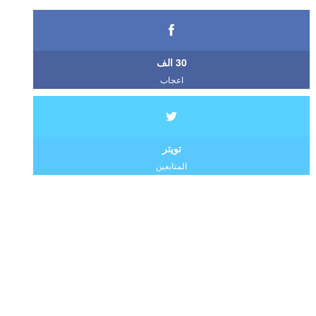
30 الف
اعجاب
تويتر
المتابعين