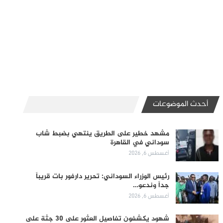
أحدث الموضوعات
مشهد خطير على الطريق ينتهي بضبط شاب
سوداني في القاهرة
أغسطس 6, 2026
رئيس الوزراء السوداني: تحرير دارفور بات قريباً
جداً وندعو…
أغسطس 6, 2026
شهود يكشفون تفاصيل العثور على 30 جثة على