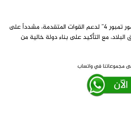
وكشف تمبور عن تحريك قوات إضافية باسم “نمور تمبور 4” لدعم القوات المتقدمة، مشدداً على
البلاد، مع التأكيد على بناء دولة خالية من