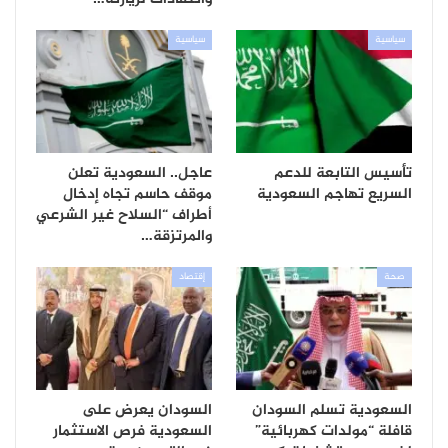
سياسية
سياسية
تأسيس التابعة للدعم
عاجل.. السعودية تعلن
السريع تهاجم السعودية
موقف حاسم تجاه إدخال
أطراف “السلاح غير الشرعي
والمرتزقة…
صحة
إقتصاد
السعودية تسلم السودان
السودان يعرض على
قافلة “مولدات كهربائية”
السعودية فرص الاستثمار