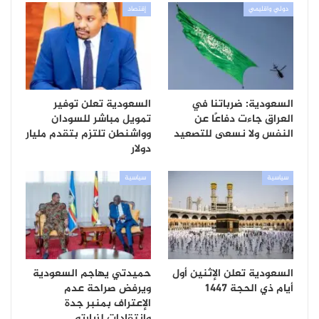
دولي واقليمي
إقتصاد
السعودية: ضرباتنا في
السعودية تعلن توفير
العراق جاءت دفاعًا عن
تمويل مباشر للسودان
النفس ولا نسعى للتصعيد
وواشنطن تلتزم بتقدم مليار
دولار
سياسية
سياسية
السعودية تعلن الإثنين أول
حميدتي يهاجم السعودية
أيام ذي الحجة 1447
ويرفض صراحة عدم
الإعتراف بمنبر جدة
وانتقادات لزيارته…