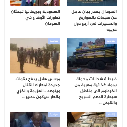
السودان يصدر بيان عاجل
السعودية وبريطانيا تبحثان
عن هجمات بالصواريخ
تطورات الأوضاع في
والمسيرات في أربع دول
السودان
عربية
حوادث
سياسية
ضبط 6 شحانات محملة
موسى هلال يدفع بقوات
بمواد غذائية مهربة من
جديدة لمعارك القتال
الخرطوم الى مناطق
ويتوعد ..الهزيمة والخزي
سيطرة الدعم السريع
والعار سيكون مصير…
والقبض…
إقتصاد
سياسية