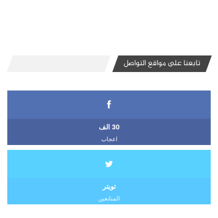
تابعنا على مواقع التواصل
30 الف
اعجاب
تويتر
المتابعين