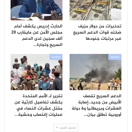
تحذيرات من دولار مزيف
الحارث إدريس يكشف أمام
ضخته قوات الدعم السريع
مجلس الأمن عن مايقارب 20
عبر مرتبات جنودها
ألف سجين لدى الدعم
السريع وتجارة…
سياسية
سياسية
الدعم السريع تقصف
تقرير لـ الأمم المتحدة
الأبيض من جديد..إصابة
يكشف تفاصيل كارثية عن
العشرات وبريطانيا و6 دولة
مقتل عشرات النساء في
أوروبية تطلق بيان…
عمليات إغتصاب وحشية…
تحميل المزيد