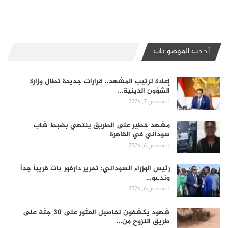
أحدث الموضوعات
إعادة ترتيب المشهد.. قرارات جديدة تطال وزارة
الشؤون الدينية…
أغسطس 7, 2026
مشهد خطير على الطريق ينتهي بضبط شاب
سوداني في القاهرة
أغسطس 6, 2026
رئيس الوزراء السوداني: تحرير دارفور بات قريباً جداً
وندعو…
أغسطس 6, 2026
شهود يكشفون تفاصيل العثور على 30 جثة على
طريق النزوح من…