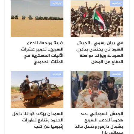
سياسية
سياسية
في بيان رسمي.. الجيش
ضربة موجعة للدعم
السوداني يحتفي بذكرى
السريع.. تدمير عشرات
السودنة ويؤكد مواصلة
الآليات العسكرية في
الدفاع عن الوطن
المثلث الحدودي
سياسية
سياسية
الجيش السوداني يصد
السودان يؤكد: قواتنا داخل
هجوماً للدعم السريع
الحدود وتتابع تطورات
بشمال دارفور ومقتل قائد
إثيوبيا عن كثب
ميداني بارز