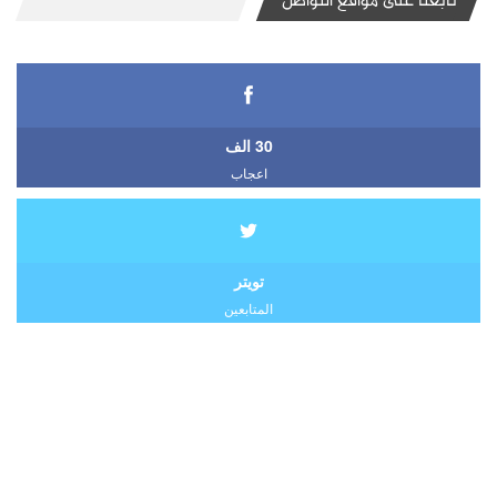
تابعنا على مواقع التواصل
30 الف
اعجاب
تويتر
المتابعين