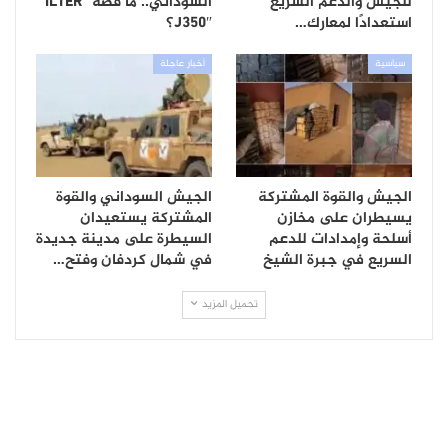
للجيش والدعم السريع
السوداني.. ما قصة “İLTER
استعدادًا لمعارك…
J350″؟
سياسية
أخبار عاجلة
الجيش والقوة المشتركة
الجيش السوداني والقوة
يسيطران على مخازن
المشتركة يستعيدان
أسلحة وإمدادات للدعم
السيطرة على مدينة جديدة
السريع في جبرة الشيخ
في شمال كردفان وفتح…
تحميل المزيد