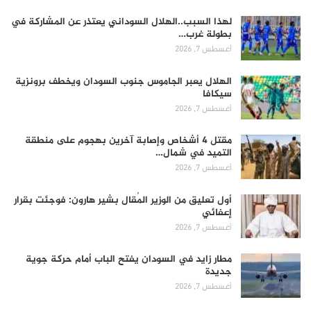
لهذا السبب..الهلال السوداني يعتذر عن المشاركة في
بطولة غرب…
أغسطس 7, 2026
الهلال يعبر الجاموس جنوب السودان ويخطف برونزية
سيكافا
أغسطس 7, 2026
مقتل 4 أشخاص وإصابة آخرين بهجوم على منطقة
التميد في شمال…
أغسطس 7, 2026
أول تعليق من الوزير المُقال بشير هارون: فوجئت بقرار
إعفائي
أغسطس 7, 2026
مطار زايد في السودان يفتح الباب أمام حركة جوية
جديدة
أغسطس 7, 2026