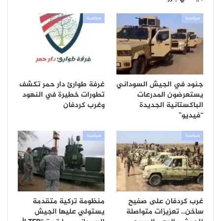
سياسية
سياسية
جنود في الجيش السوداني
غرفة طوارئ دار حمر تكشف
يستعرضون المدرعات
تطورات خطيرة في النهود
الباكستانية الجديدة
وغرب كردفان
“فيديو”
سياسية
سياسية
غرب كردفان على صفيح
منظومة تركية متقدمة
ساخن.. تعزيزات متواصلة
يستولي عليها الجيش