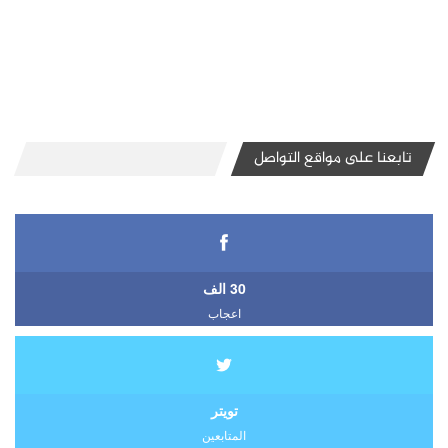
تابعنا على مواقع التواصل
30 الف
اعجاب
تويتر
المتابعين