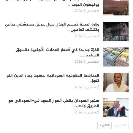
يواجهون الموت…
أغسطس 5, 2026
وزارة الصحة تحسم الجدل حول حريق مستشفى مدني
وتكشف تفاصيل…
أغسطس 5, 2026
قفزة جديدة في أسعار العملات الأجنبية بالسوق
الموازية..…
أغسطس 5, 2026
المدافعة الحقوقية السودانية عسجد بهاء الدين النو
تفوز…
أغسطس 5, 2026
سفير السودان بقطر: الحوار السوداني–السوداني هو
الطريق لإنهاء…
أغسطس 5, 2026
السابق
التالي