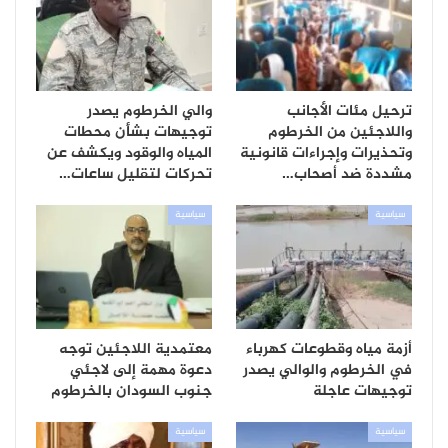
ترحيل مئات الأجانب
والي الخرطوم يصدر
واللاجئين من الخرطوم
توجيهات بشأن محطات
وتحذيرات وإجراءات قانونية
المياه والوقود ويكشف عن
مشددة ضد أصحاب…
تحركات لتقليل ساعات…
سياسية
سياسية
أزمة مياه وقطوعات كهرباء
معتمدية اللاجئين توجه
في الخرطوم والوالي يصدر
دعوة مهمة إلى لاجئي
توجيهات عاجلة
جنوب السودان بالخرطوم
سياسية
سياسية