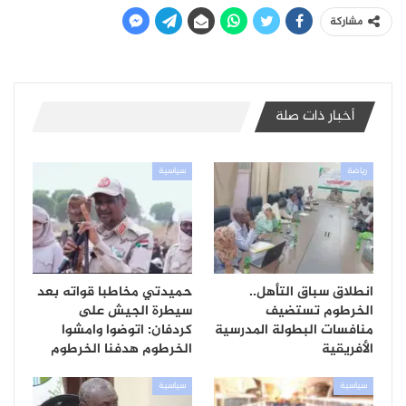
مشاركة
أخبار ذات صلة
رياضة
سياسية
انطلاق سباق التأهل..
حميدتي مخاطبا قواته بعد
الخرطوم تستضيف
سيطرة الجيش على
منافسات البطولة المدرسية
كردفان: اتوضوا وامشوا
الأفريقية
الخرطوم هدفنا الخرطوم
سياسية
سياسية