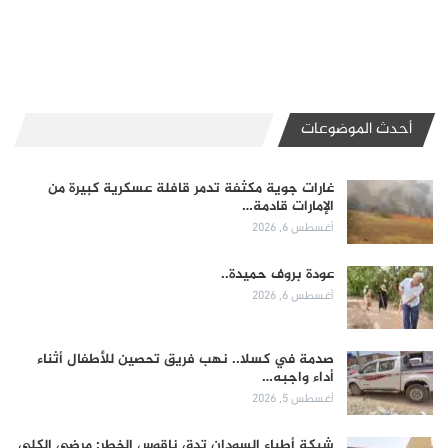
أحدث الموضوعات
غارات جوية مكثفة تدمر قافلة عسكرية كبيرة من
الإمارات قادمة…
أغسطس 6, 2026
عودة بروف حميدة..
أغسطس 6, 2026
صدمة في كسلا.. نهب فريق تحصين للأطفال أثناء
أداء واجبه…
أغسطس 5, 2026
شبكة أطباء السودان تدق ناقوس الخطر: مرضى الكلى