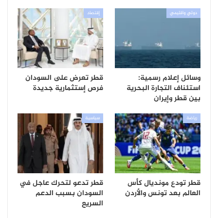
دولي واقليمي
إقتصاد
وسائل إعلام رسمية:
قطر تعرض على السودان
استئناف التجارة البحرية
فرص إستثمارية جديدة
بين قطر وإيران
رياضة
سياسية
قطر تودع مونديال كأس
قطر تدعو لتحرك عاجل في
العالم بعد تونس والأردن
السودان بسبب الدعم
السريع