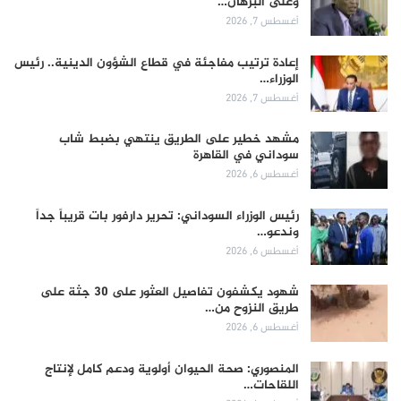
وعلى البرهان…
أغسطس 7, 2026
إعادة ترتيب مفاجئة في قطاع الشؤون الدينية.. رئيس
الوزراء…
أغسطس 7, 2026
مشهد خطير على الطريق ينتهي بضبط شاب
سوداني في القاهرة
أغسطس 6, 2026
رئيس الوزراء السوداني: تحرير دارفور بات قريباً جداً
وندعو…
أغسطس 6, 2026
شهود يكشفون تفاصيل العثور على 30 جثة على
طريق النزوح من…
أغسطس 6, 2026
المنصوري: صحة الحيوان أولوية ودعم كامل لإنتاج
اللقاحات…