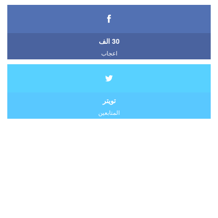
30 الف
اعجاب
تويتر
المتابعين