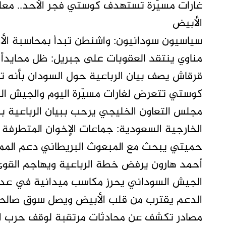
غارات مسيّرة تستهدف كوستي فجر الأحد.. معل
الأبيض
سياسيون سودانيون: واشنطن تبدأ بمحاسبة الأط
مناوي ينتقد العقوبات على جبريل: ظل محايداً 
قرقاش يصف بيان الرباعية حول السودان بأنه 
كوستي تتعرض لغارات مسيّرة اليوم والجيش ال
مجلس التعاون الخليجي يرحب ببيان الرباعية ب
الخارجية السعودية: جماعات الإخوان المتطرفة 
حميتي يبحث مع المبعوث البريطاني دعم الممل
أحمد هارون يرفض خطة الرباعية ويهاجم القوى 
الجيش السوداني يحرز مكاسب ميدانية في عد 
الدعم يقترب من قلب الأبيض ويصل سوق صالحي
مصادر تكشف عن محادثات مرتقبة لوقف حرب الس