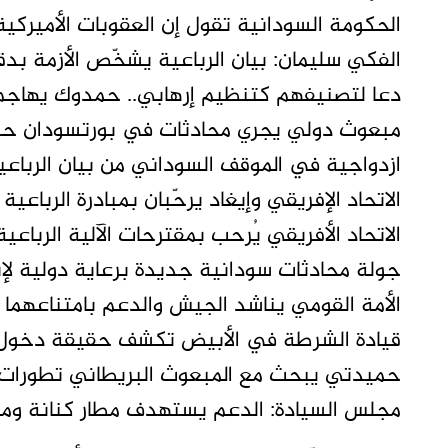
الحكومة السودانية تقول إن العقوبات الأميركية
الفكي سليمان: بيان الرباعية يشخّص الأزمة بدق
دعا لتصنيفهم كتنظيم إرهابي.. حمدوك يهاجم ا
مبعوث دولي يجري محادثات في بورتسودان حو
ازدواجية في الموقف السوداني من بيان الرباعي
الاتحاد الإفريقي وإيغاد يرحّبان بمبادرة الرباع
الاتحاد الأفريقي يُرحب بمقترحات الآلية الرباع
جولة محادثات سودانية جديدة برعاية دولية لإ
الأمة القومي يناشد الجيش والدعم بامتناعهم
قيادة الشرطة في الأبيض تكشف حقيقة دخول ال
حميدتي يبحث مع المبعوث البريطاني تطورات 
مجلس السيادة: الدعم يستهدف مطار كنانة ومح