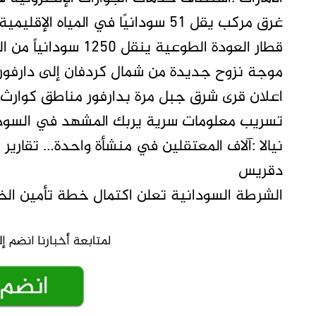
غرق مركب يقل 51 سودانيًا في المياه الإقليمية الليبية (الأسماء)
قطار العودة الطوعية ينقل 1250 سودانياً من القاهرة إلى أسوان
موجة نزوح جديدة من شمال كردفان إلى دارفور
اعلان قرى شرق جبل مرة بدارفور مناطق كوارث
تسريب معلومات سرية يربك المشهد في السودان
نيالا :آلاف المعتقلين في منشأة واحدة… تقا
دقريس
الشرطة السودانية تعلن اكتمال خطة تأمين ال