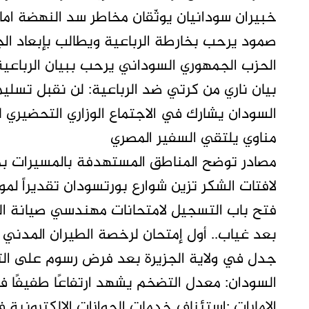
خبيران سودانيان يوثّقان مخاطر سد النهضة ام
صمود يرحب بخارطة الرباعية ويطالب بإبعاد ا
الحزب الجمهوري السوداني يرحب ببيان الرباعي
بيان ناري من كرتي ضد الرباعية: لن نقبل تسليم
السودان يشارك في الاجتماع الوزاري التحضيري لل
مناوي يلتقي السفير المصري
مصادر توضح المناطق المستهدفة بالمسيرات 
لافتات الشكر تزين شوارع بورتسودان تقديراً ل
فتح باب التسجيل لامتحانات مهندسي صيانة ال
بعد غياب.. أول إمتحان لرخصة الطيران المدني
جدل في ولاية الجزيرة بعد فرض رسوم على التن
السودان: معدل التضخم يشهد ارتفاعًا طفيفً
الامارات :استئناف خدمات الجوازات الإلكترونية