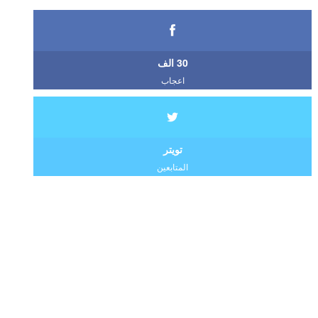
30 الف
اعجاب
تويتر
المتابعين