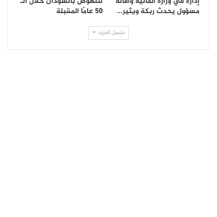
إدارة في وزارة المالية واقالة
للنهوض بالسودان خلال الـ
مسؤول يحدث ربكة ويثير…
50 عامًا المقبلة
تحميل المزيد