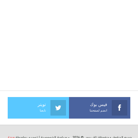
فيس بوك
تويتر
انضم لصفحتنا
تابعنا
جميع الحقوق محفوظة تاق برس © 2026 . -
سياسة الخصوصية
| تصميم بواسطة
ميرغ
.