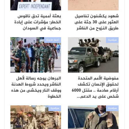
شهود يكشفون تفاصيل
بعثة أممية تدق ناقوس
العثور على 30 جثة على
الخطر: مؤشرات على إبادة
طريق النزوح من الفاشر
جماعية في السودان
سياسية
أخبار عاجلة
مفوضية الأمم المتحدة
البرهان يوجه رسالة لأهل
لحقوق الإنسان تكشف
الفاشر ويحدد شروط الهدنة
أرقام صادمة .. مقتل 6000
ووقف النار ويخشى من هذه
شخص على يد الدعم…
الخطوة
سياسية
سياسية