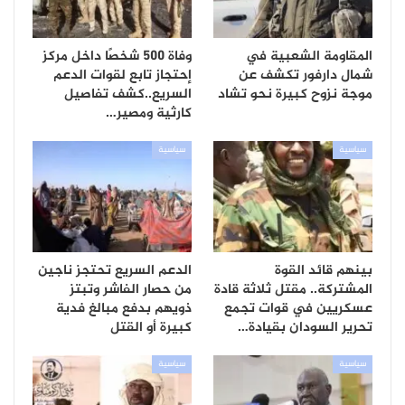
المقاومة الشعبية في
وفاة 500 شخصًا داخل مركز
شمال دارفور تكشف عن
إحتجاز تابع لقوات الدعم
موجة نزوح كبيرة نحو تشاد
السريع..كشف تفاصيل
كارثية ومصير…
سياسية
سياسية
بينهم قائد القوة
الدعم السريع تحتجز ناجين
المشتركة.. مقتل ثلاثة قادة
من حصار الفاشر وتبتز
عسكريين في قوات تجمع
ذويهم بدفع مبالغ فدية
تحرير السودان بقيادة…
كبيرة أو القتل
سياسية
سياسية