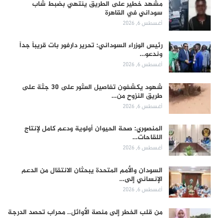
مشهد خطير على الطريق ينتهي بضبط شاب
سوداني في القاهرة
أغسطس 6, 2026
رئيس الوزراء السوداني: تحرير دارفور بات قريباً جداً
وندعو…
أغسطس 6, 2026
شهود يكشفون تفاصيل العثور على 30 جثة على
طريق النزوح من…
أغسطس 6, 2026
المنصوري: صحة الحيوان أولوية ودعم كامل لإنتاج
اللقاحات…
أغسطس 6, 2026
السودان والأمم المتحدة يبحثان الانتقال من الدعم
الإنساني إلى…
أغسطس 6, 2026
من قلب الخطر إلى منصة الأوائل.. محراب تحصد الدرجة