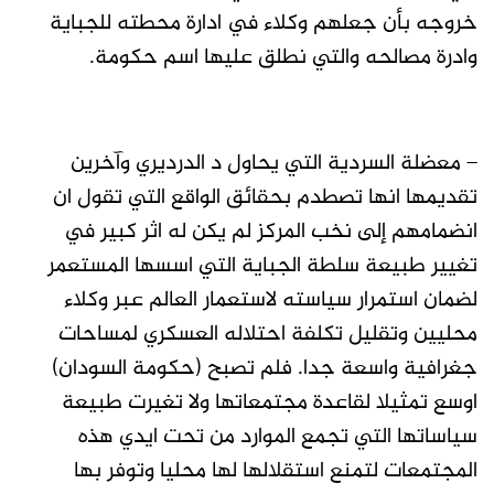
خروجه بأن جعلهم وكلاء في ادارة محطته للجباية
وادرة مصالحه والتي نطلق عليها اسم حكومة.
– معضلة السردية التي يحاول د الدرديري وآخرين
تقديمها انها تصطدم بحقائق الواقع التي تقول ان
انضمامهم إلى نخب المركز لم يكن له اثر كبير في
تغيير طبيعة سلطة الجباية التي اسسها المستعمر
لضمان استمرار سياسته لاستعمار العالم عبر وكلاء
محليين وتقليل تكلفة احتلاله العسكري لمساحات
جغرافية واسعة جدا. فلم تصبح (حكومة السودان)
اوسع تمثيلا لقاعدة مجتمعاتها ولا تغيرت طبيعة
سياساتها التي تجمع الموارد من تحت ايدي هذه
المجتمعات لتمنع استقلالها لها محليا وتوفر بها