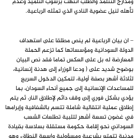
ومدارج التتلمذ والطلب انتهت برسوب التلميذ وعدم
تأهله لنيل عضوية النادي الذي تمثله الرباعية.
– ان بيان الرباعية لم ينص مطلقا على استهداف
الدولة السودانية ومؤسساتها كما تزعم الحملة
المعارضة له بل على العكس تماما فقد نص البيان
بوضوح شديد على ( ودعا الوزراء إلى هدنة إنسانية،
لثلاثة أشهر بصفة أولية، لتمكين الدخول السريع
للمساعدات الإنسانية إلى جميع أنحاء السودان، بما
يؤدي بشكل فوري إلى وقف دائم لإطلاق النار، ثم يتم
إطلاق عملية انتقالية شاملة تتسم بالشفافية وإبرامها
في غضون تسعة أشهر لتلبية تطلعات الشعب
السوداني نحو إقامة حكومة مستقلة بسلاسة بقيادة
مدنية تتمتع بشرعية ومسؤولية واسعة النطاق، وهو