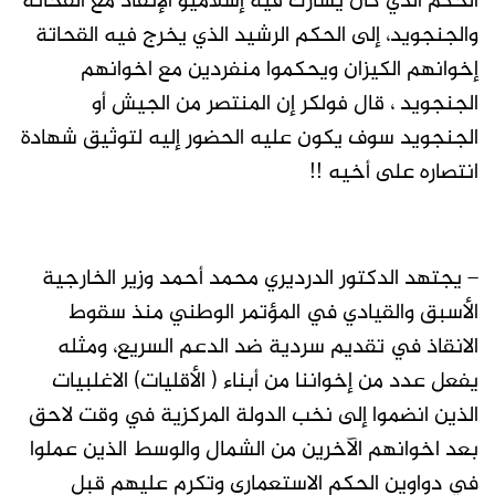
الحكم الذي كان يشارك فيه إسلاميو الإنقاذ مع القحاتة
والجنجويد، إلى الحكم الرشيد الذي يخرج فيه القحاتة
إخوانهم الكيزان ويحكموا منفردين مع اخوانهم
الجنجويد ، قال فولكر إن المنتصر من الجيش أو
الجنجويد سوف يكون عليه الحضور إليه لتوثيق شهادة
انتصاره على أخيه !!
– يجتهد الدكتور الدرديري محمد أحمد وزير الخارجية
الأسبق والقيادي في المؤتمر الوطني منذ سقوط
الانقاذ في تقديم سردية ضد الدعم السريع، ومثله
يفعل عدد من إخواننا من أبناء ( الأقليات) الاغلبيات
الذين انضموا إلى نخب الدولة المركزية في وقت لاحق
بعد اخوانهم الآخرين من الشمال والوسط الذين عملوا
في دواوين الحكم الاستعماري وتكرم عليهم قبل