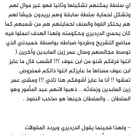
اي سلطة يمكنهم تشكيلها وثانيا فهو غير موال لهم
وتشكل لحماية سلطة سابقة وهم يريدون جيشا لهم
هم يحتكر القوة والعنف لحمايتهم هم من شعبهم كما
كان يحمي الدرديري وحكومته ولهذا الهدف اعملوا فيه
مباضع التشريح وطردوا ضباطه بواسطة حميدتي الذي
توسط مجالسهم وسال عمر زين العابدين وآخرين (
انتوا فرقكم شنو من ابن عوف ؟!! الشعب قال ما عايز
ابن عوف معناها ما عايزكم انتوا ذاتكم فمفروض
تمشوا !! أنا ما عايز أشوفكم هنا تاني !!) ومشى عمر
زين العابدين وزملائه .. ذهبوا لانهم عبد المأمور وهو
السلطان .. والسلطان حينها هو صاحب النفوذ .
– ولهذا فحينما يقول الدرديري ويردد المقولات