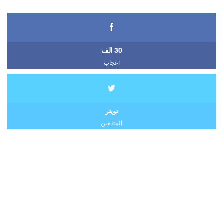
30 الف
اعجاب
تويتر
المتابعين