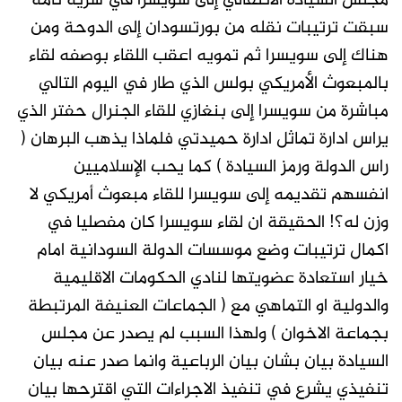
مجلس السيادة الانتقالي إلى سويسرا في سرية تامة
سبقت ترتيبات نقله من بورتسودان إلى الدوحة ومن
هناك إلى سويسرا ثم تمويه اعقب اللقاء بوصفه لقاء
بالمبعوث الأمريكي بولس الذي طار في اليوم التالي
مباشرة من سويسرا إلى بنغازي للقاء الجنرال حفتر الذي
يراس ادارة تماثل ادارة حميدتي فلماذا يذهب البرهان (
راس الدولة ورمز السيادة ) كما يحب الإسلاميين
انفسهم تقديمه إلى سويسرا للقاء مبعوث أمريكي لا
وزن له؟! الحقيقة ان لقاء سويسرا كان مفصليا في
اكمال ترتيبات وضع موسسات الدولة السودانية امام
خيار استعادة عضويتها لنادي الحكومات الاقليمية
والدولية او التماهي مع ( الجماعات العنيفة المرتبطة
بجماعة الاخوان ) ولهذا السبب لم يصدر عن مجلس
السيادة بيان بشان بيان الرباعية وانما صدر عنه بيان
تنفيذي يشرع في تنفيذ الاجراءات التي اقترحها بيان