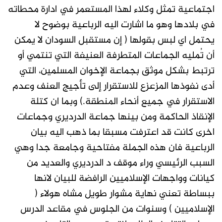
اجتماعية تمثل وكلاء لهذا المستعمر في ادارة محطاته
في بلادها وهو ما اشارت اليه الرباعية بوضوح لا
يحتمل اي لبس بقولها ( إن مستقبل السودان لا يمكن
أن تُمليه الجماعات المتطرفة العنيفة التي تنتمي أو
ترتبط بشكل موثق بجماعة الإخوان المسلمين، التي
أدى نفوذها المزعزع للاستقرار إلى تأجيج العنف وعدم
الاستقرار في جميع أنحاء المنطقة.) وبما ان كتلة
الإنقاذ الحاكمة ومن بينها جماعة الدرديري وجماعات
اخرى كانت قد اعترفت مسبقا بما ذهب اليه بيان
الرباعية فان هذه الجملة مفتاحية وجامعة جدا وهي
السبب الرئيسي وراء موقف د الدرديري والعديد من
كيانات وواجهات الإسلاميين الرافضة للبيان لانها
ببساطة تعني نهاية مشوار طويل مشاه هولاء (
الإسلاميين ) وسنوات من الجلوس في مقاعد الدرس