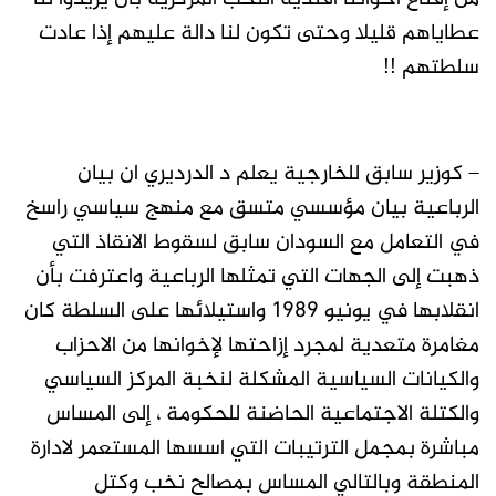
عطاياهم قليلا وحتى تكون لنا دالة عليهم إذا عادت
سلطتهم !!
– كوزير سابق للخارجية يعلم د الدرديري ان بيان
الرباعية بيان مؤسسي متسق مع منهج سياسي راسخ
في التعامل مع السودان سابق لسقوط الانقاذ التي
ذهبت إلى الجهات التي تمثلها الرباعية واعترفت بأن
انقلابها في يونيو ١٩٨٩ واستيلائها على السلطة كان
مغامرة متعدية لمجرد إزاحتها لإخوانها من الاحزاب
والكيانات السياسية المشكلة لنخبة المركز السياسي
والكتلة الاجتماعية الحاضنة للحكومة ، إلى المساس
مباشرة بمجمل الترتيبات التي اسسها المستعمر لادارة
المنطقة وبالتالي المساس بمصالح نخب وكتل