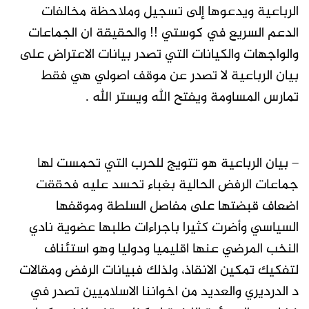
الرباعية ويدعوها إلى تسجيل وملاحظة مخالفات
الدعم السريع في كوستي !! والحقيقة ان الجماعات
والواجهات والكيانات التي تصدر بيانات الاعتراض على
بيان الرباعية لا تصدر عن موقف اصولي هي فقط
تمارس المساومة ويفتح الله ويستر الله .
– بيان الرباعية هو تتويج للحرب التي تحمست لها
جماعات الرفض الحالية بغباء تحسد عليه فحققت
اضعاف قبضتها على مفاصل السلطة وموقفها
السياسي وأضرت كثيرا باجراءات طلبها عضوية نادي
النخب المرضي عنها اقليميا ودوليا وهو استئناف
لتفكيك تمكين الانقاذ، ولذلك فبيانات الرفض ومقالات
د الدرديري والعديد من اخواننا الاسلاميين تصدر في