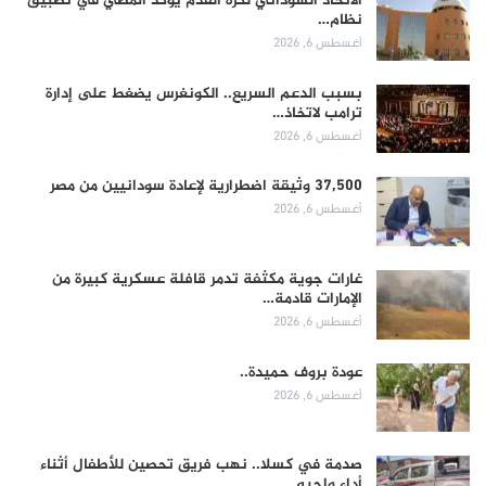
الاتحاد السوداني لكرة القدم يؤكد المضي في تطبيق
نظام…
أغسطس 6, 2026
بسبب الدعم السريع.. الكونغرس يضغط على إدارة
ترامب لاتخاذ…
أغسطس 6, 2026
37,500 وثيقة اضطرارية لإعادة سودانيين من مصر
أغسطس 6, 2026
غارات جوية مكثفة تدمر قافلة عسكرية كبيرة من
الإمارات قادمة…
أغسطس 6, 2026
عودة بروف حميدة..
أغسطس 6, 2026
صدمة في كسلا.. نهب فريق تحصين للأطفال أثناء
أداء واجبه…