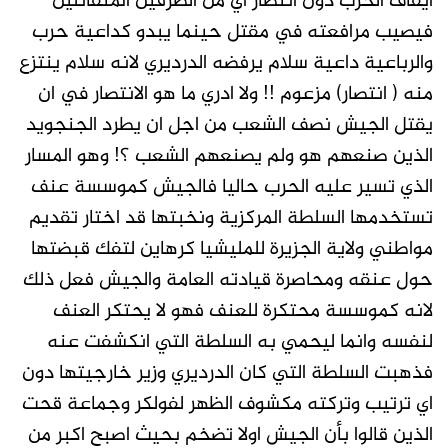
ايقاف الحرب دون انتصار اي من الطرفين المتقاتلين
فيصيب مرافعته في مقتل حينما يبدو كداعية حرب
والرباعية داعية سلام يرفضه الدرديري لانه سلام ينتزع
منه ( انتصار) مزعوم !! ولا ادري ما هو الانتصار في ان
يقتل الجيش نصف الشعب من اجل ان يطرد الجنجويد
الذين صنعهم هو ولم يصنعهم الشعب ؟! وهو المسار
الذي تسير عليه الحرب حاليا فالجيش كموسسة عنف
تستخدمها السلطة المركزية ونخبتها قد اختار تقديم
مواطني ولاية الجزيرة للمليشيا كرهاين لتفك قبضتها
حول عنقه ومحاصرة قيادته العامة والجيش فعل ذلك
لانه كموسسة محتكرة للعنف فهو لا يحتكر العنف
لنفسه وانما ليحمي به السلطة التي انكشفت عنه
فذهبت السلطة التي كان الدرديري وزير خارجيتها دون
اي ترتيب وتركته مكشوف الظهر لفولكر وجماعة قحت
الذين قالوا بأن الجيش اولا تضخم بحيث اصبح اكبر من