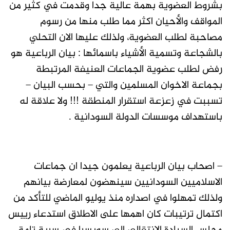
بشروط العضوية بهمة عالية جدا وقدمت في كثير من
المواقف والأحيان اكثر مما طلب منها من رسوم
مصاحبة لطلب العضوية، ولذلك عليها الان التحلي
بالشجاعة وتسمية الأشياء باسمائها : بيان الرباعية هو
رفض لطلب عضوية الجماعات العنيفة المرتبطة
بجماعة الاخوان المسلمين والتي – بحسب البيان –
تسببت في زعزعة استقرار المنطقة !!! ولا علاقة له
باستهداف موسسات الدولة السودانية .
– اصحاب بيان الرباعية يعلمون جيدا ان جماعات
الاسلاميين السودانيين سينهضون لمعارضة بيانهم
ولذلك تمهلوا في اصداره منذ يوليو الماضي للتأكد من
اكتمال ترتيبات كان اهمها على الاطلاق استدعاء رييس