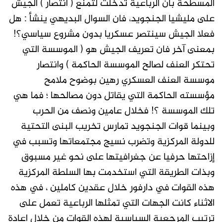
المسطحة بأن الرباعية تدخلت لتمنع ( انتصار ) الجيش
على مليشيا الجنجويد، فان السوال البديهي ينشأ : هل
فعلا الجيش سينتصر عسكريا بدون مشروع سياسي؟!
بمعنى آخر فان تعريف الجيش هو ( الموسسة التي
تحتكر العنف لصالح الموسسة الحاكمة ) وانتصار
موسسة العنف العسكري رهين بوضوح ملامح
مؤسسته الحاكمة التي يقاتل دون مصالحها ؛ فما هي
تلك الموسسة ؟! فخلال عامين ونصف من الحرب
وبينما قوات الجنجويد تمارس تخريب البنى التحتية
للدولة المركزية وتضرب نسيج مجتمعاتها وتسبب في
إزاحتها حرفيا عن جغرافيتها على نحو غير مسبوق
وبذات الطريقة التي استخدمت بها السلطة المركزية
هذه القوات في دارفور خلال عقدين كاملين ، في هذه
الاثناء كانت الجهات التي تمثلها الرباعية تعمل على
ترتيب المرجعية السياسية لهذه القوات من خلال اعادة