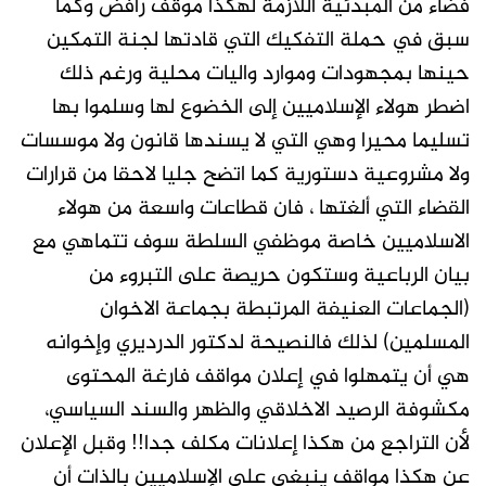
فضاء من المبدئية اللازمة لهكذا موقف رافض وكما
سبق في حملة التفكيك التي قادتها لجنة التمكين
حينها بمجهودات وموارد واليات محلية ورغم ذلك
اضطر هولاء الإسلاميين إلى الخضوع لها وسلموا بها
تسليما محيرا وهي التي لا يسندها قانون ولا موسسات
ولا مشروعية دستورية كما اتضح جليا لاحقا من قرارات
القضاء التي ألغتها ، فان قطاعات واسعة من هولاء
الاسلاميين خاصة موظفي السلطة سوف تتماهي مع
بيان الرباعية وستكون حريصة على التبروء من
(الجماعات العنيفة المرتبطة بجماعة الاخوان
المسلمين) لذلك فالنصيحة لدكتور الدرديري وإخوانه
هي أن يتمهلوا في إعلان مواقف فارغة المحتوى
مكشوفة الرصيد الاخلاقي والظهر والسند السياسي،
لأن التراجع من هكذا إعلانات مكلف جدا!! وقبل الإعلان
عن هكذا مواقف ينبغي على الإسلاميين بالذات أن