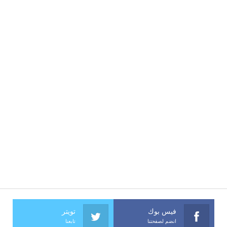
فيس بوك
تويتر
انضم لصفحتنا
تابعنا