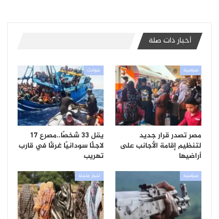
أخبار ذات صلة
سياسية
حوادث
مصر تصدر قرار جديد
يقل 33 شخصًا..مصرع 17
لتنظيم إقامة الأجانب على
لاجئًا سودانيًا غرقًا في قارب
أراضيها
تهريب
سياسية
أخبار عاجلة