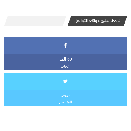
تابعنا على مواقع التواصل
30 الف
اعجاب
تويتر
المتابعين