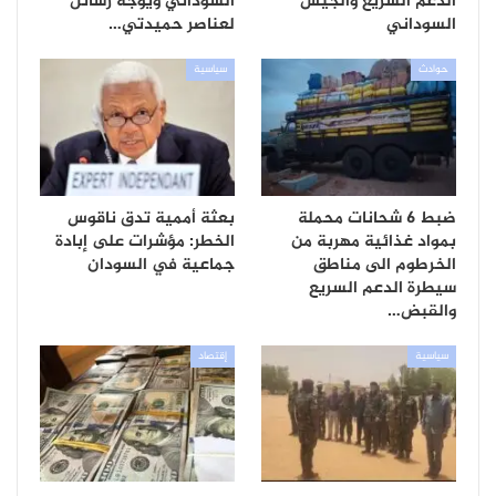
الدعم السريع والجيش
السوداني ويوجه رسائل
السوداني
لعناصر حميدتي…
حوادث
سياسية
ضبط 6 شحانات محملة
بعثة أممية تدق ناقوس
بمواد غذائية مهربة من
الخطر: مؤشرات على إبادة
الخرطوم الى مناطق
جماعية في السودان
سيطرة الدعم السريع
والقبض…
سياسية
إقتصاد