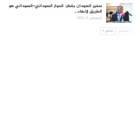
سفير السودان بقطر: الحوار السوداني–السوداني هو
الطريق لإنهاء…
أغسطس 5, 2026
السابق
التالي