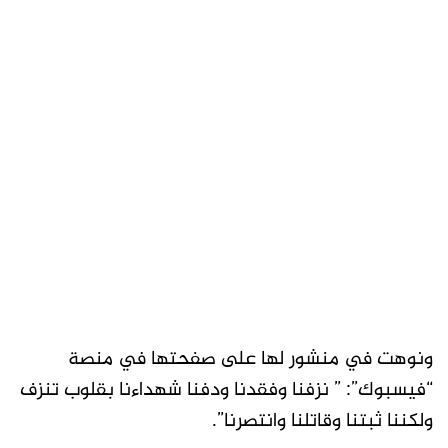
ونوهت في منشور لها على صفحتها في منصة
“فيسبوك”: ” نزفنا وفقدنا ودفنا شهداءنا بقلوب تنزف
ولكننا ثبتنا وقاتلنا وانتصرنا”.