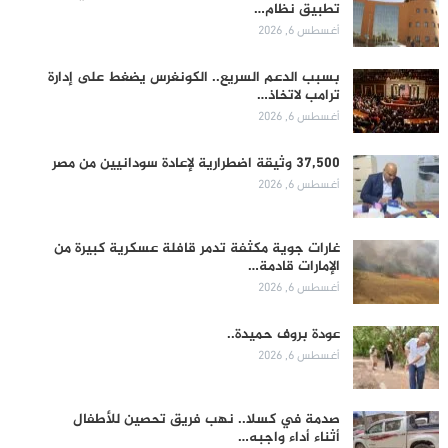
تطبيق نظام…
أغسطس 6, 2026
بسبب الدعم السريع.. الكونغرس يضغط على إدارة
ترامب لاتخاذ…
أغسطس 6, 2026
37,500 وثيقة اضطرارية لإعادة سودانيين من مصر
أغسطس 6, 2026
غارات جوية مكثفة تدمر قافلة عسكرية كبيرة من
الإمارات قادمة…
أغسطس 6, 2026
عودة بروف حميدة..
أغسطس 6, 2026
صدمة في كسلا.. نهب فريق تحصين للأطفال
أثناء أداء واجبه…