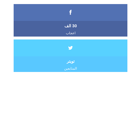
30 الف
اعجاب
تويتر
المتابعين