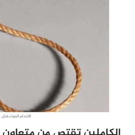
الاعدام،الموت،قتل 
الكاملين تقتص من متعاون م