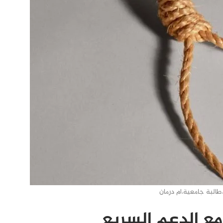
،طالبة جامعية،ام درمان
ع الدعم السريع