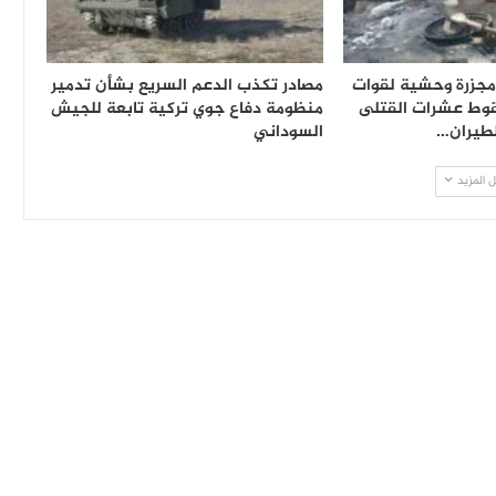
جزرة وحشية لقوات
مصادر تكذب الدعم السريع بشأن تدمير
قوط عشرات القتلى
منظومة دفاع جوي تركية تابعة للجيش
طيران…
السوداني
 المزيد