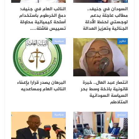
السودان في جنيف..
النائب العام في جنيف:
مطالب عاجلة بدعم
دمغ الخرطوم باستخدام
لوجستي لحفظ الأدلة
أسلحة كيميائية محاولة
الجنائية وتعزيز العدالة
تسييس فاشلة..…
تقارير
سياسية
انتصار عبد العال.. خبرة
البرهان يصدر قرارا بإعفاء
قانونية باذخة وسط بحر
النائب العام ومساعديه
السياسة السودانية
المتلاطم
مجتمع
سياسية