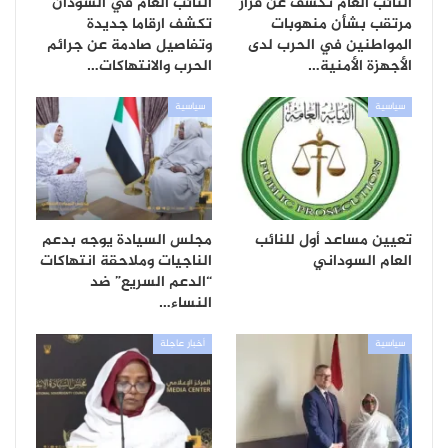
النائب العام تكشف عن قرار
النائب العام في السودان
مرتقب بشأن منهوبات
تكشف ارقاما جديدة
المواطنين في الحرب لدى
وتفاصيل صادمة عن جرائم
الأجهزة الأمنية…
الحرب والانتهاكات…
سياسية
سياسية
تعيين مساعد أول للنائب
مجلس السيادة يوجه بدعم
العام السوداني
الناجيات وملاحقة انتهاكات
“الدعم السريع” ضد
النساء…
سياسية
أخبار عاجلة