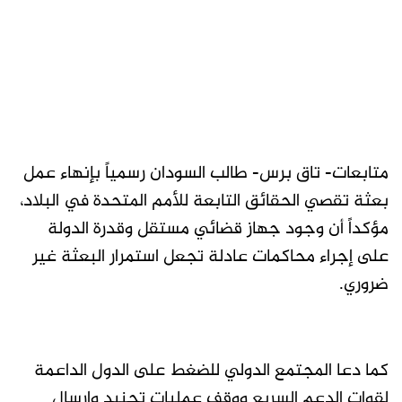
متابعات- تاق برس- طالب السودان رسمياً بإنهاء عمل
بعثة تقصي الحقائق التابعة للأمم المتحدة في البلاد،
مؤكداً أن وجود جهاز قضائي مستقل وقدرة الدولة
على إجراء محاكمات عادلة تجعل استمرار البعثة غير
ضروري.
كما دعا المجتمع الدولي للضغط على الدول الداعمة
لقوات الدعم السريع ووقف عمليات تجنيد وإرسال