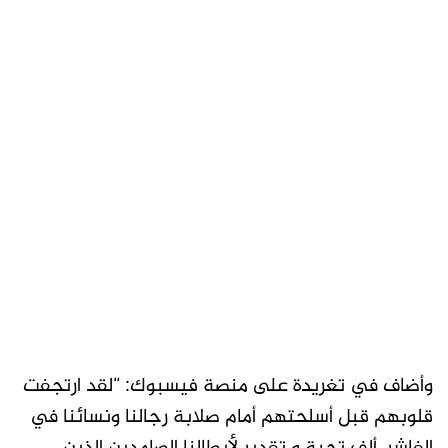
وأضاف في تغريدة على منصة فيسبوك: “لقد ارتجفت
قلوبهم قبل أسلحتهم أمام صلابة رجالنا ونسائنا في