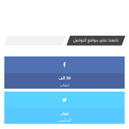
تابعنا على مواقع التواصل
30 الف
اعجاب
تويتر
المتابعين