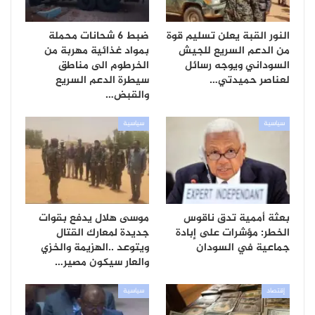
النور القبة يعلن تسليم قوة
ضبط 6 شحانات محملة
من الدعم السريع للجيش
بمواد غذائية مهربة من
السوداني ويوجه رسائل
الخرطوم الى مناطق
لعناصر حميدتي…
سيطرة الدعم السريع
والقبض…
سياسية
سياسية
بعثة أممية تدق ناقوس
موسى هلال يدفع بقوات
الخطر: مؤشرات على إبادة
جديدة لمعارك القتال
جماعية في السودان
ويتوعد ..الهزيمة والخزي
والعار سيكون مصير…
إقتصاد
سياسية