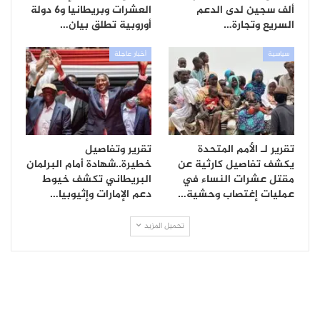
ألف سجين لدى الدعم
العشرات وبريطانيا و6 دولة
السريع وتجارة…
أوروبية تطلق بيان…
سياسية
أخبار عاجلة
تقرير لـ الأمم المتحدة
تقرير وتفاصيل
يكشف تفاصيل كارثية عن
خطيرة..شهادة أمام البرلمان
مقتل عشرات النساء في
البريطاني تكشف خيوط
عمليات إغتصاب وحشية…
دعم الإمارات وإثيوبيا…
تحميل المزيد