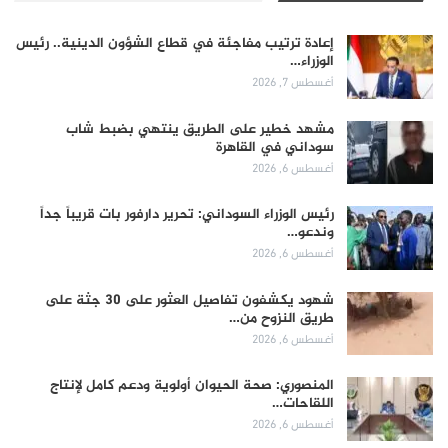
إعادة ترتيب مفاجئة في قطاع الشؤون الدينية.. رئيس
الوزراء…
أغسطس 7, 2026
مشهد خطير على الطريق ينتهي بضبط شاب
سوداني في القاهرة
أغسطس 6, 2026
رئيس الوزراء السوداني: تحرير دارفور بات قريباً جداً
وندعو…
أغسطس 6, 2026
شهود يكشفون تفاصيل العثور على 30 جثة على
طريق النزوح من…
أغسطس 6, 2026
المنصوري: صحة الحيوان أولوية ودعم كامل لإنتاج
اللقاحات…
أغسطس 6, 2026