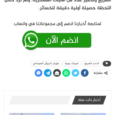
السريع وتدمير عدد من الآليات العسكرية. ولم ترد حتى
اللحظة حصيلة أولية دقيقة للخسائر.
الدعم السريع
ضربات جوية
طيران الجيش السوداني
مشاركة
أخبار ذات صلة