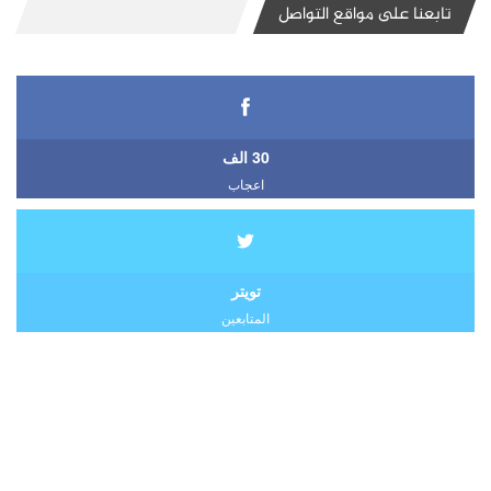
تابعنا على مواقع التواصل
30 الف
اعجاب
تويتر
المتابعين