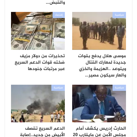
والقبض…
سياسية
إقتصاد
موسى هلال يدفع بقوات
تحذيرات من دولار مزيف
جديدة لمعارك القتال
ضخته قوات الدعم السريع
ويتوعد ..الهزيمة والخزي
عبر مرتبات جنودها
والعار سيكون مصير…
سياسية
سياسية
الحارث إدريس يكشف أمام
الدعم السريع تقصف
مجلس الأمن عن مايقارب 20
الأبيض من جديد..إصابة