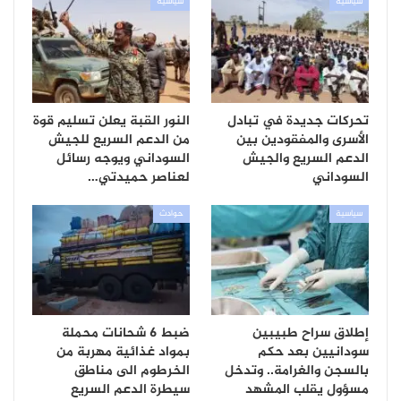
سياسية
سياسية
تحركات جديدة في تبادل
النور القبة يعلن تسليم قوة
الأسرى والمفقودين بين
من الدعم السريع للجيش
الدعم السريع والجيش
السوداني ويوجه رسائل
السوداني
لعناصر حميدتي…
سياسية
حوادث
إطلاق سراح طبيبين
ضبط 6 شحانات محملة
سودانيين بعد حكم
بمواد غذائية مهربة من
بالسجن والغرامة.. وتدخل
الخرطوم الى مناطق
مسؤول يقلب المشهد
سيطرة الدعم السريع