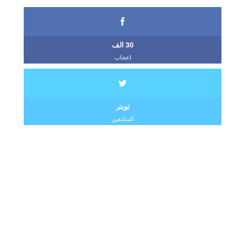
30 الف
اعجاب
تويتر
المتابعين