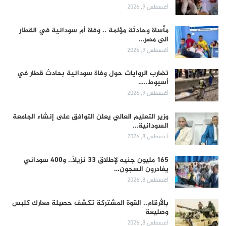
أغسطس 9, 2026
مأساة وحادثة مؤلمة .. وفاة أم سودانية في القطار
الى مصر…
أغسطس 9, 2026
تضارب الروايات حول وفاة سودانية بحادث قطار في
أسيوط..…
أغسطس 9, 2026
وزير التعليم العالي يعلن التوافق على إنشاء الجامعة
السودانية…
أغسطس 8, 2026
165 مليون جنيه لإطلاق 33 نزيلاً.. و400 سوداني
يغادرون السجون…
أغسطس 8, 2026
بالأرقام.. القوة المشتركة تكشف حصيلة معارك كلبس
وصليعة
أغسطس 8, 2026