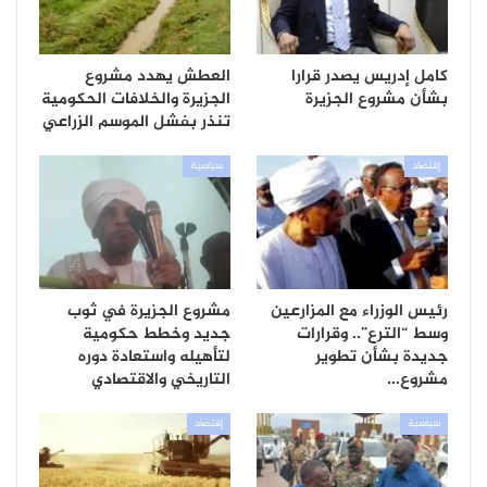
كامل إدريس يصدر قرارا
العطش يهدد مشروع
بشأن مشروع الجزيرة
الجزيرة والخلافات الحكومية
تنذر بفشل الموسم الزراعي
إقتصاد
سياسية
رئيس الوزراء مع المزارعين
مشروع الجزيرة في ثوب
وسط “الترع”.. وقرارات
جديد وخطط حكومية
جديدة بشأن تطوير
لتأهيله واستعادة دوره
مشروع…
التاريخي والاقتصادي
سياسية
إقتصاد