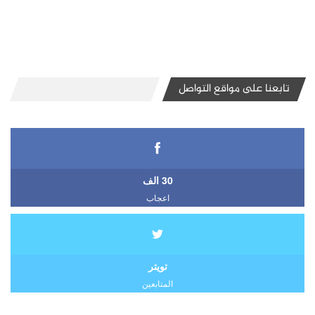
تابعنا على مواقع التواصل
30 الف
اعجاب
تويتر
المتابعين