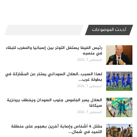
أحدث الموضوعات
رئيس الفيفا يستغل التوتر بين إسبانيا والمغرب للبقاء
في منصبه
أغسطس 7, 2026
لهذا السبب..الهلال السوداني يعتذر عن المشاركة في
بطولة غرب…
أغسطس 7, 2026
الهلال يعبر الجاموس جنوب السودان ويخطف برونزية
سيكافا
أغسطس 7, 2026
مقتل 4 أشخاص وإصابة آخرين بهجوم على منطقة
التميد في شمال…