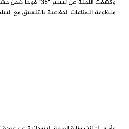
وكشفت اللجنة عن تسيير 
منظومة الصناعات الدفاعية بالتنسيق مع السلط
وأمس أعلنت وزارة الصحة السودانية عن عودة “11،727” شخصاً طوعا من مصر.