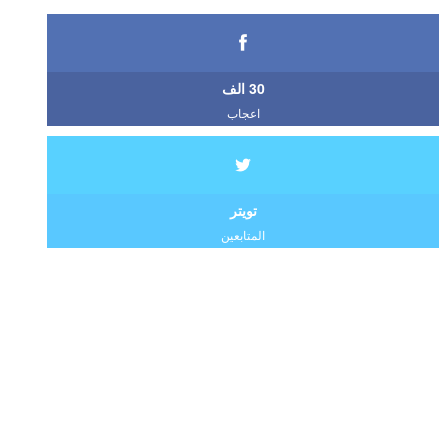
30 الف
اعجاب
تويتر
المتابعين