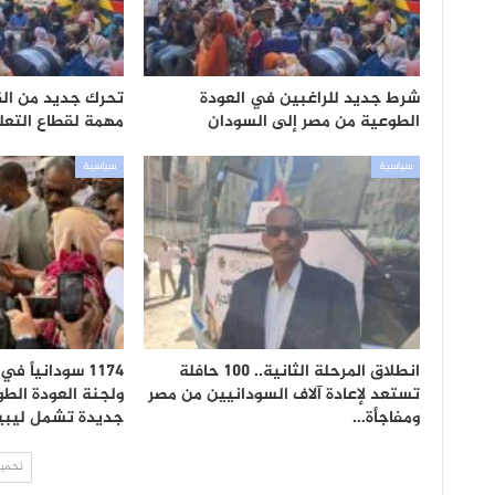
شرط جديد للراغبين في العودة
تحرك جديد من الق
الطوعية من مصر إلى السودان
مهمة لقطاع التعل
سياسية
سياسية
انطلاق المرحلة الثانية.. 100 حافلة
1174 سودانياً
تستعد لإعادة آلاف السودانيين من مصر
ولجنة العودة الط
ومفاجأة…
جديدة تشمل ليبي
تحميل