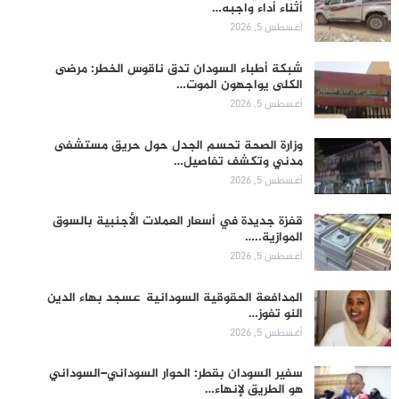
أثناء أداء واجبه…
أغسطس 5, 2026
شبكة أطباء السودان تدق ناقوس الخطر: مرضى
الكلى يواجهون الموت…
أغسطس 5, 2026
وزارة الصحة تحسم الجدل حول حريق مستشفى
مدني وتكشف تفاصيل…
أغسطس 5, 2026
قفزة جديدة في أسعار العملات الأجنبية بالسوق
الموازية..…
أغسطس 5, 2026
المدافعة الحقوقية السودانية عسجد بهاء الدين
النو تفوز…
أغسطس 5, 2026
سفير السودان بقطر: الحوار السوداني–السوداني
هو الطريق لإنهاء…