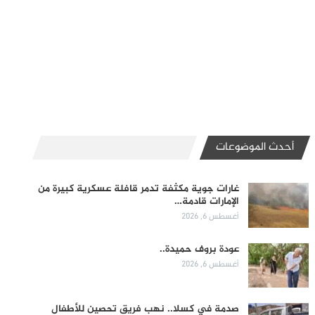
أحدث الموضوعات
غارات جوية مكثفة تدمر قافلة عسكرية كبيرة من
الإمارات قادمة…
أغسطس 6, 2026
عودة بروف حميدة..
أغسطس 6, 2026
صدمة في كسلا.. نهب فريق تحصين للأطفال