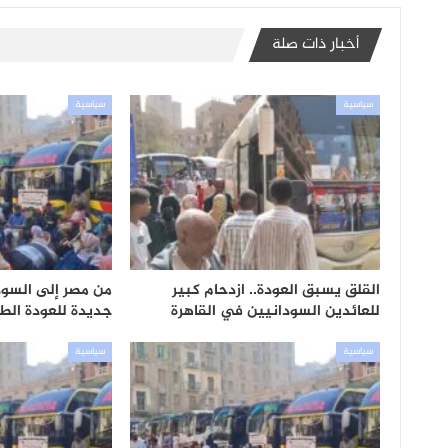
أخبار ذات صلة
سياسية
سياسية
القلق يسبق العودة.. ازدحام كبير
من مصر إلى السود
للعائدين السودانيين في القاهرة
جديدة للعودة الط
سياسية
سياسية