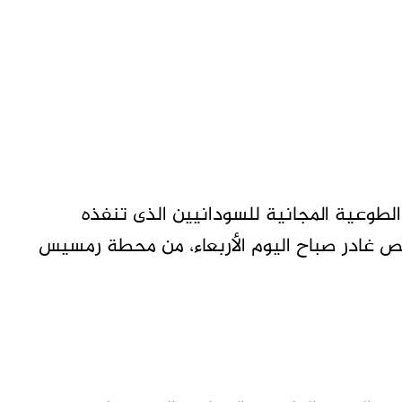
لطوعية المجانية للسودانيين الذى تنفذه
الصناعات الدفاعية، إن نحو 1,300 شخص غادر صباح اليوم الأربعاء، من محطة رمسيس