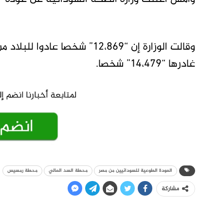
وقالت الوزارة إن “12،869” شخ
غادرها “14،479” شخصا.
العودة الطوعية للسودانيين من مصر
محطة السد العالي
محطة رمسيس
مشاركة