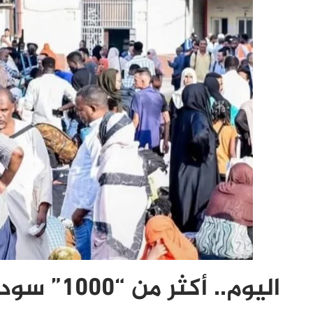
اليوم.. أكثر من “1000” سوداني يغادرون مصر