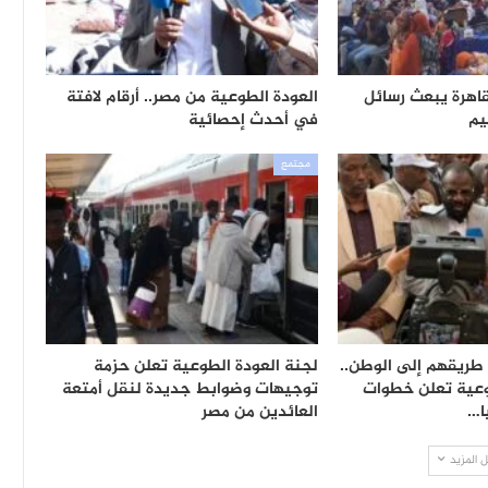
اهرة يبعث رسائل
العودة الطوعية من مصر.. أرقام لافتة
يم
في أحدث إحصائية
مجتمع
 في طريقهم إلى الوطن..
لجنة العودة الطوعية تعلن حزمة
وعية تعلن خطوات
توجيهات وضوابط جديدة لنقل أمتعة
ا…
العائدين من مصر
 المزيد