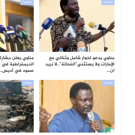
سياسية
سياسية
مناوي يدعو لحوار شامل وثنائي مع
مناوي يعلن مشاركة
الإمارات ولا يستثني”القحاتة”..لا نريد
الديمقراطية في إ
ان…
صمود في أديس…
سياسية
حوادث