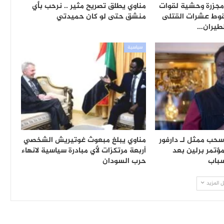
جزرة وحشية لقوات
مناوي يطلق تصريح مثير .. نرحب بأي
قوط عشرات القتلى
منشق حتى لو كان حميدتي
طيران…
سياسية
حب ممثل لـ دارفور
مناوي يبلغ مبعوث غوتيريش الشخصي
ؤتمر برلين بعد
أربعة مرتكزات لأي مبادرة سياسية لانهاء
سباب
حرب السودان
 المزيد