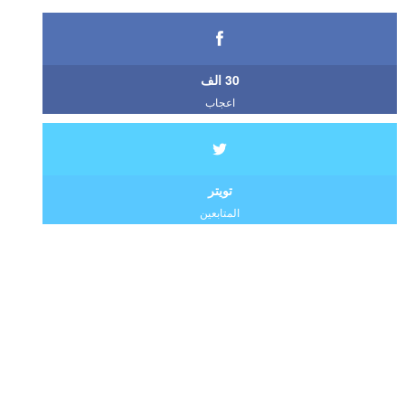
30 الف
اعجاب
تويتر
المتابعين