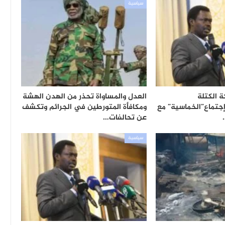
سياسية
 الكتلة
العدل والمساواة تحذر من الهدن الهشة
جتماع”الخماسية” مع
ومكافأة المتورطين في الجرائم وتكشف
عن تحالفات…
سياسية