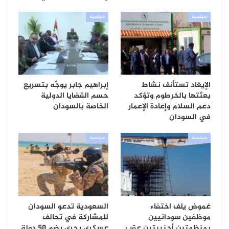
سياسية
سياسية
الإيغاد تستأنف نشاط
إبراهيم جابر يوجّه بتسريع
بعثتها بالخرطوم وتؤكد
حسم القضايا الدولية
دعم السلام وإعادة الإعمار
الخاصة بالسودان
في السودان
سياسية
سياسية
غموض يلف اختفاء
السعودية تدعو السودان
موظفين سودانيين
للمشاركة في تحالف
بمنظمتين أجنبيتين عقب
عسكري بحري يضم 50 دولة