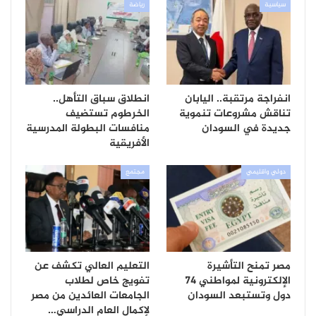
سياسية
رياضة
انفراجة مرتقبة.. اليابان
انطلاق سباق التأهل..
تناقش مشروعات تنموية
الخرطوم تستضيف
جديدة في السودان
منافسات البطولة المدرسية
الأفريقية
دولي واقليمي
مجتمع
مصر تمنح التأشيرة
التعليم العالي تكشف عن
الإلكترونية لمواطني 74
تفويج خاص لطلاب
دول وتستبعد السودان
الجامعات العائدين من مصر
لإكمال العام الدراسي…