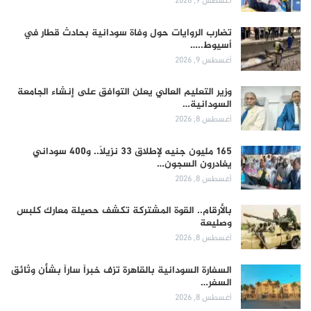
أغسطس 9, 2026
تضارب الروايات حول وفاة سودانية بحادث قطار في
أسيوط..…
أغسطس 9, 2026
وزير التعليم العالي يعلن التوافق على إنشاء الجامعة
السودانية…
أغسطس 8, 2026
165 مليون جنيه لإطلاق 33 نزيلاً.. و400 سوداني
يغادرون السجون…
أغسطس 8, 2026
بالأرقام.. القوة المشتركة تكشف حصيلة معارك كلبس
وصليعة
أغسطس 8, 2026
السفارة السودانية بالقاهرة تزف خبراً ساراً بشأن وثائق
السفر…
أغسطس 8, 2026