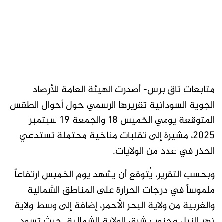
متابعات تاق برس- أصدرت الهيئة العامة للأرصاد
الجوية السودانية تقريرها الرسمي حول أحوال الطقس
المتوقعة يومي الخميس 18 والجمعة 19 سبتمبر
2025، مشيرة إلى تقلبات مناخية محتملة تستدعي
الحذر في عدد من الولايات.
وبحسب التقرير، يُتوقع أن يشهد يوم الخميس ارتفاعاً
ملموساً في درجات الحرارة على المناطق الشمالية
والغربية من ولاية البحر الأحمر، إضافة إلى وسط ولاية
نهر النيل وجنوب شرق الولاية الشمالية، حيث تسود