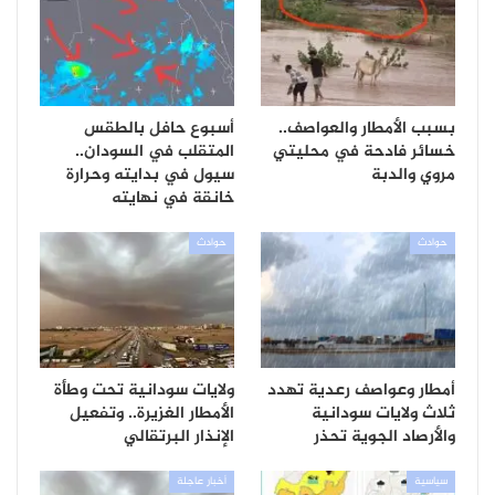
بسبب الأمطار والعواصف..
أسبوع حافل بالطقس
خسائر فادحة في محليتي
المتقلب في السودان..
مروي والدبة
سيول في بدايته وحرارة
خانقة في نهايته
حوادث
حوادث
أمطار وعواصف رعدية تهدد
ولايات سودانية تحت وطأة
ثلاث ولايات سودانية
الأمطار الغزيرة.. وتفعيل
والأرصاد الجوية تحذر
الإنذار البرتقالي
سياسية
أخبار عاجلة