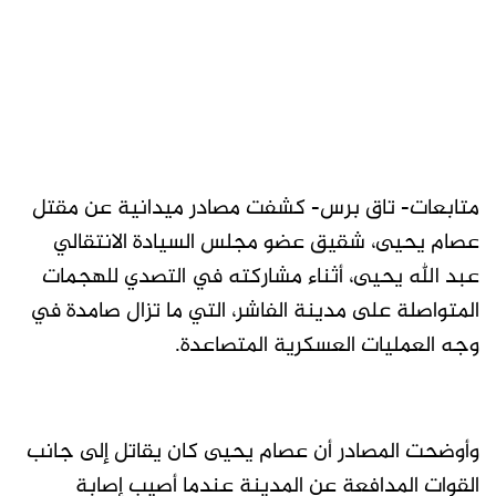
متابعات- تاق برس- كشفت مصادر ميدانية عن مقتل
عصام يحيى، شقيق عضو مجلس السيادة الانتقالي
عبد الله يحيى، أثناء مشاركته في التصدي للهجمات
المتواصلة على مدينة الفاشر، التي ما تزال صامدة في
وجه العمليات العسكرية المتصاعدة.
وأوضحت المصادر أن عصام يحيى كان يقاتل إلى جانب
القوات المدافعة عن المدينة عندما أصيب إصابة