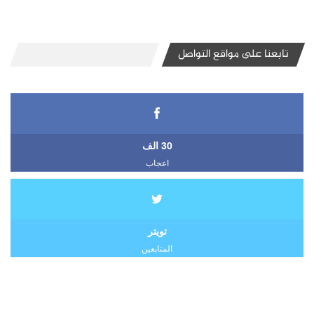
تابعنا على مواقع التواصل
30 الف
اعجاب
تويتر
المتابعين