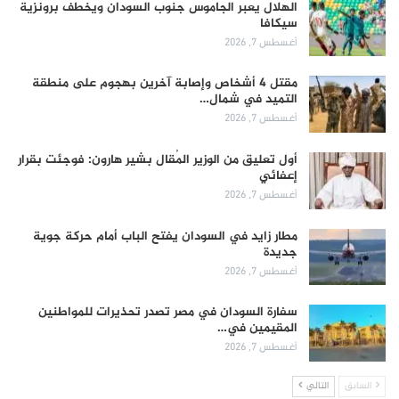
الهلال يعبر الجاموس جنوب السودان ويخطف برونزية
سيكافا
أغسطس 7, 2026
مقتل 4 أشخاص وإصابة آخرين بهجوم على منطقة
التميد في شمال…
أغسطس 7, 2026
أول تعليق من الوزير المُقال بشير هارون: فوجئت بقرار
إعفائي
أغسطس 7, 2026
مطار زايد في السودان يفتح الباب أمام حركة جوية
جديدة
أغسطس 7, 2026
سفارة السودان في مصر تصدر تحذيرات للمواطنين
المقيمين في…
أغسطس 7, 2026
السابق
التالي