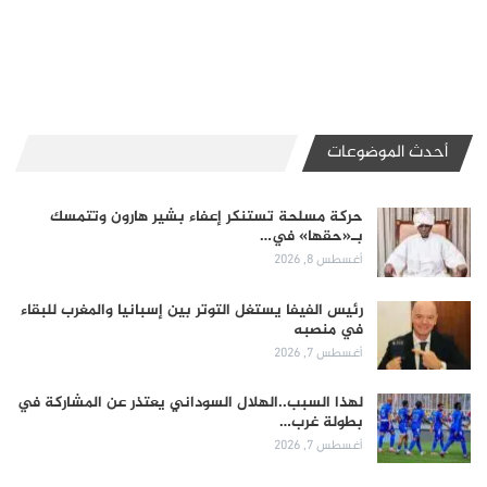
أحدث الموضوعات
حركة مسلحة تستنكر إعفاء بشير هارون وتتمسك
بـ«حقها» في…
أغسطس 8, 2026
رئيس الفيفا يستغل التوتر بين إسبانيا والمغرب للبقاء
في منصبه
أغسطس 7, 2026
لهذا السبب..الهلال السوداني يعتذر عن المشاركة في
بطولة غرب…
أغسطس 7, 2026