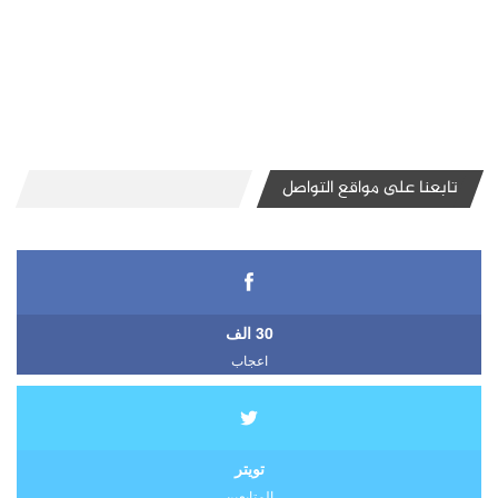
تابعنا على مواقع التواصل
30 الف
اعجاب
تويتر
المتابعين