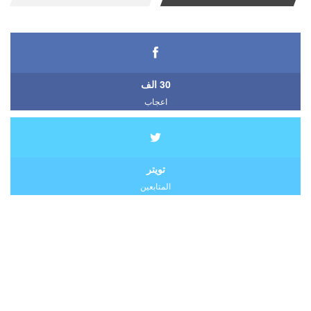
30 الف
اعجاب
تويتر
المتابعين