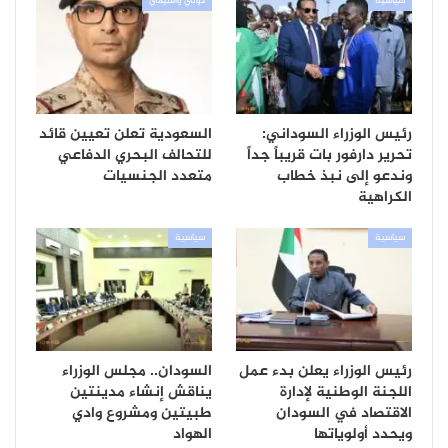
سياسية
دولي واقليمي
رئيس الوزراء السوداني:
السعودية تعلن تعيين قائد
تحرير دارفور بات قريباً جداً
للتحالف البحري الدفاعي
وندعو إلى نبذ خطاب
متعدد الجنسيات
الكراهية
سياسية
سياسية
رئيس الوزراء يعلن بدء عمل
السودان.. مجلس الوزراء
اللجنة الوطنية لإدارة
يناقش إنشاء مدينتين
الاقتصاد في السودان
طبيتين ومشروع وادي
ويحدد أولوياتها
الهواد