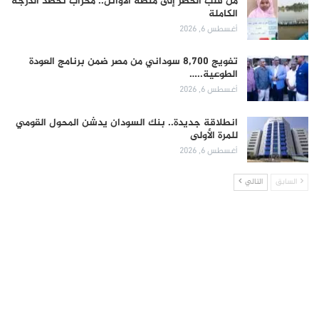
من قلب الخطر إلى منصة الأوائل.. محراب تحصد الدرجة
الكاملة
أغسطس 6, 2026
تفويج 8,700 سوداني من مصر ضمن برنامج العودة
الطوعية..…
أغسطس 6, 2026
انطلاقة جديدة.. بنك السودان يدشن المحول القومي
للمرة الأولى
أغسطس 6, 2026
السابق
التالي