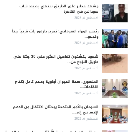
مشهد خطير على الطريق ينتهي بضبط شاب
سوداني في القاهرة
أغسطس 6, 2026
رئيس الوزراء السوداني: تحرير دارفور بات قريباً جداً
وندعو…
أغسطس 6, 2026
شهود يكشفون تفاصيل العثور على 30 جثة على
طريق النزوح من…
أغسطس 6, 2026
المنصوري: صحة الحيوان أولوية ودعم كامل لإنتاج
اللقاحات…
أغسطس 6, 2026
السودان والأمم المتحدة يبحثان الانتقال من الدعم
الإنساني إلى…
أغسطس 6, 2026