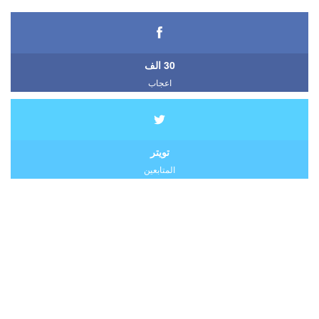
30 الف
اعجاب
تويتر
المتابعين