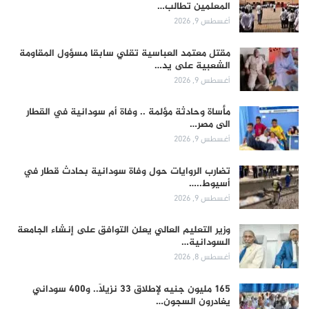
المعلمين تطالب…
أغسطس 9, 2026
مقتل معتمد العباسية تقلي سابقا مسؤول المقاومة
الشعبية على يد…
أغسطس 9, 2026
مأساة وحادثة مؤلمة .. وفاة أم سودانية في القطار
الى مصر…
أغسطس 9, 2026
تضارب الروايات حول وفاة سودانية بحادث قطار في
أسيوط..…
أغسطس 9, 2026
وزير التعليم العالي يعلن التوافق على إنشاء الجامعة
السودانية…
أغسطس 8, 2026
165 مليون جنيه لإطلاق 33 نزيلاً.. و400 سوداني
يغادرون السجون…