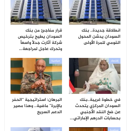
انطلاقة جديدة.. بنك
قرار مفاجئ من بنك
السودان يدشن المحول
السودان يطيح بترخيص
القومي للمرة الأولى
شركة أثارت جدلاً واسعاً
وتحرك عاجل لمراجعة…
إقتصاد
سياسية
في خطوة غريبة..بنك
البرهان: استراتيجية “الحفر
السودان المركزي يتحدث
بالإبرة” ماضية.. وهذا مصير
عن ضخ النقد الأجنبي
الدعم السريع
بحسابات الدرهم الإماراتي…
سياسية
إقتصاد