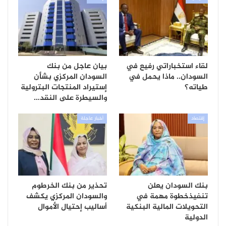
لقاء استخباراتي رفيع في
بيان عاجل من بنك
السودان.. ماذا يحمل في
السودان المركزي بشأن
طياته؟
إستيراد المنتجات البترولية
والسيطرة على النقد…
إقتصاد
أخبار عاجلة
بنك السودان يعلن
تحذير من بنك الخرطوم
تنفيذخطوة مهمة في
والسودان المركزي يكشف
التحويلات المالية البنكية
أساليب إحتيال الأموال
الدولية