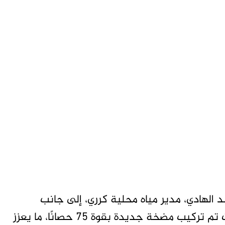
لهادي، مدير مياه محلية كرري، إلى جانب
المهندس عمار وفريقه من مكتب التاسعة، حيث تم تركيب مضخة جديدة بقوة 75 حصانًا، ما يعزز