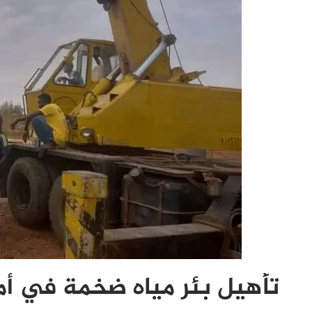
تأهيل بئر مياه ضخمة في أم