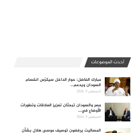
أحدث الموضوعات
مبارك الفاضل: حوار الداخل سيكرّس انقسام
السودان ويدعم…
أغسطس 9, 2026
مصر والسودان تبحثان تعزيز العلاقات وتطورات
الأوضاع في…
أغسطس 9, 2026
المساليت يرفضون توصيف موسى هلال بشأن