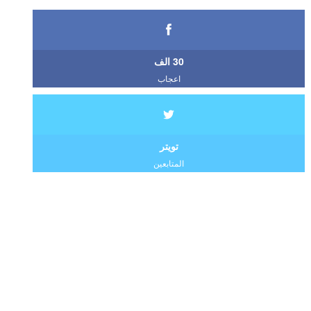
30 الف
اعجاب
تويتر
المتابعين