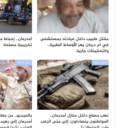
مقتل طبيب داخل عيادته بمستشفى
أمدرمان.. إحباط 
في أم درمان يهز الأوساط الطبية..
تخريبية مسلحة
والتحقيقات جارية
أخبار عاجلة
أخبار عاجلة
نهب مسلح داخل منازل أمدرمان..
بالفيديو.. من معار
المواطنون يتساءلون: إلى متى الرعب
أمدرمان إلى رهيد ا
وأين السلطات؟
العقيد زكريا قص