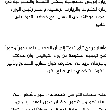
زيارة إدريس للسعودية يعكس التخبط والعشوائية في
إدارة الحكومة والزيارات الرسمية، واعتبر رئيس الوزراء
“مجرد موظف لدى البرهان” مع ضعف القدرة على
التأثير.
وأشار موقع “رأي نيوز” إلى أن الحفيان يلعب دوراً محوريًا
في توجيه الحكومة من وراء الكواليس، وأن علاقته
بالبرهان تزيد من المخاوف حول تضارب المصالح وتأثير
النفوذ الشخصي على صنع القرار.
على منصات التواصل الاجتماعي، عبّر ناشطون عن
استيائهم من ظهور الحفيان ضمن الوفد الرسمي،
معتبرين ذلك “إهانة للدولة” و”إضعافًا لمصداقيتها”،