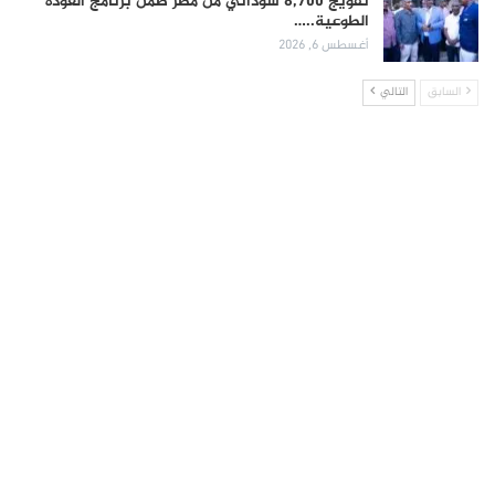
تفويج 8,700 سوداني من مصر ضمن برنامج العودة
الطوعية..…
أغسطس 6, 2026
السابق
التالي