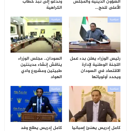
الشؤون الدينية والمجلس
وندعو إلى نبذ خطاب
الأعلى للحج…
الكراهية
سياسية
سياسية
رئيس الوزراء يعلن بدء عمل
السودان.. مجلس الوزراء
اللجنة الوطنية لإدارة
يناقش إنشاء مدينتين
الاقتصاد في السودان
طبيتين ومشروع وادي
ويحدد أولوياتها
الهواد
سياسية
سياسية
كامل إدريس يهنئ إسبانيا
كامل إدريس يطلع وفد