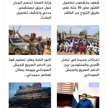
شهود يكشفون تفاصيل
وزارة الصحة تحسم الجدل
العثور على 30 جثة على
حول حريق مستشفى
طريق النزوح من الفاشر
مدني وتكشف تفاصيل
الحادث
سياسية
سياسية
تحركات جديدة في تبادل
النور القبة يعلن تسليم قوة
الأسرى والمفقودين بين
من الدعم السريع للجيش
الدعم السريع والجيش
السوداني ويوجه رسائل
السوداني
لعناصر حميدتي…
سياسية
حوادث