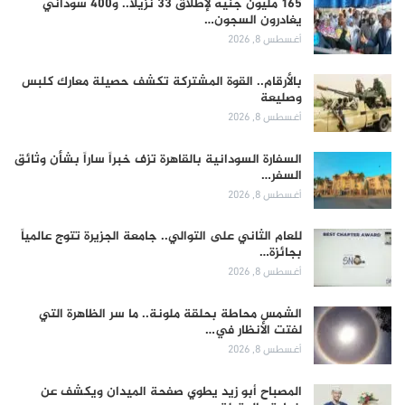
165 مليون جنيه لإطلاق 33 نزيلاً.. و400 سوداني
يغادرون السجون…
أغسطس 8, 2026
بالأرقام.. القوة المشتركة تكشف حصيلة معارك كلبس
وصليعة
أغسطس 8, 2026
السفارة السودانية بالقاهرة تزف خبراً ساراً بشأن وثائق
السفر…
أغسطس 8, 2026
للعام الثاني على التوالي.. جامعة الجزيرة تتوج عالمياً
بجائزة…
أغسطس 8, 2026
الشمس محاطة بحلقة ملونة.. ما سر الظاهرة التي
لفتت الأنظار في…
أغسطس 8, 2026
المصباح أبو زيد يطوي صفحة الميدان ويكشف عن