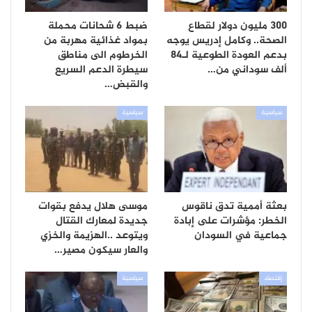
300 مليون دولار لقطاع
ضبط 6 شحانات محملة
الصحة.. وكامل إدريس يوجه
بمواد غذائية مهربة من
بدعم العودة الطوعية لـ84
الخرطوم الى مناطق
ألف سوداني من…
سيطرة الدعم السريع
والقبض…
سياسية
سياسية
بعثة أممية تدق ناقوس
موسى هلال يدفع بقوات
الخطر: مؤشرات على إبادة
جديدة لمعارك القتال
جماعية في السودان
ويتوعد ..الهزيمة والخزي
والعار سيكون مصير…
إقتصاد
سياسية