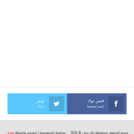
فيس بوك
تويتر
انضم لصفحتنا
تابعنا
جميع الحقوق محفوظة تاق برس © 2026 . -
سياسة الخصوصية
| تصميم بواسطة
ميرغ
.